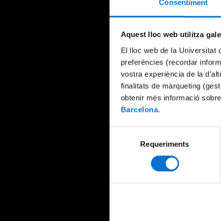
Consentiment
Aquest lloc web utilitza gal
El lloc web de la Universitat 
preferències (recordar infor
vostra experiència de la d’al
finalitats de màrqueting (gest
obtenir més informació sobre
Barcelona
.
Selecció
Requeriments
de
consentiment