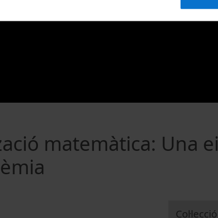
zació matemàtica: Una e
dèmia
Col·lecció