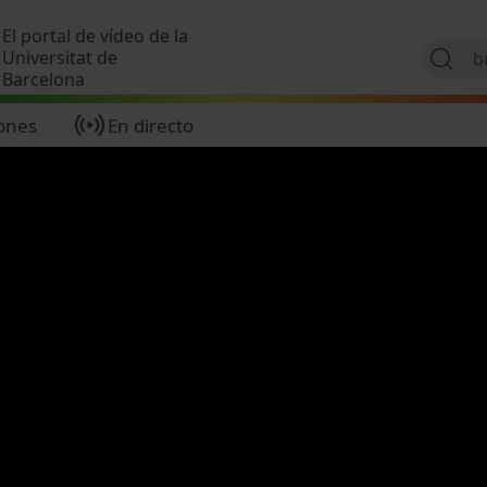
Pasar al contenido principal
El portal de vídeo de la
Universitat de
Barcelona
ones
En directo