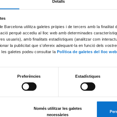
Detalls
etes
de Barcelona utilitza galetes pròpies i de tercers amb la finalitat
mació perquè accediu al lloc web amb determinades característiq
tres usuaris), amb finalitats estadístiques (analitzar com interac
ionar la publicitat que s’ofereix adequant-la en funció dels vostr
 les galetes podeu consultar la
Política de galetes del lloc web
Preferències
Estadístiques
Només utilitzar les galetes
Perm
necessàries