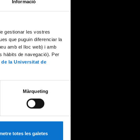
Informació
 de gestionar les vostres
ues que puguin diferenciar la
tueu amb el lloc web) i amb
es hàbits de navegació). Per
 de la Universitat de
Màrqueting
etre totes les galetes