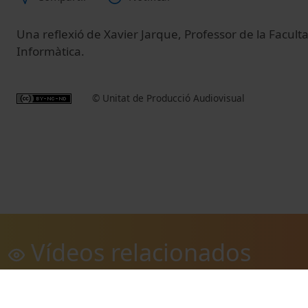
Una reflexió de Xavier Jarque, Professor de la Facul
Informàtica.
© Unitat de Producció Audiovisual
Vídeos relacionados