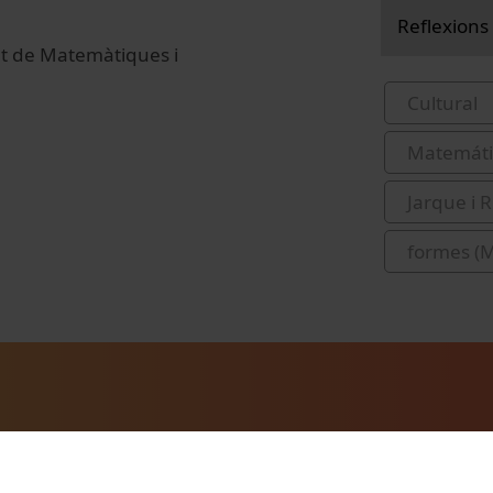
Reflexions
tat de Matemàtiques i
Cultural
Matemáti
Jarque i R
formes (