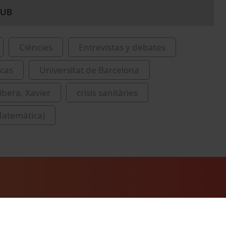
 UB
Ciències
Entrevistas y debates
cas
Universitat de Barcelona
ibera, Xavier
crisis sanitàries
Matemàtica)