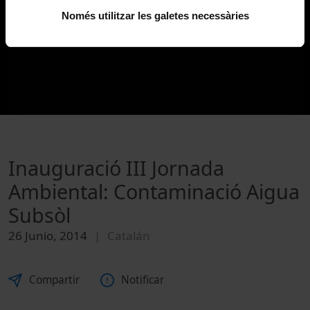
Només utilitzar les galetes necessàries
Inauguració III Jornada
Ambiental: Contaminació Aigua
Subsòl
26 Junio, 2014
Catalán
Compartir
Notificar