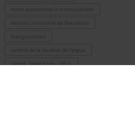
Actos académicos e institucionales
Alumni Universitat de Barcelona
inauguracions
control de la qualitat de l'aigua
Llebot, Josep Enric, 1953-
Torres, Miguel A., 1941-
Garcia Serra, Jordi