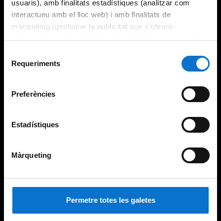
usuaris), amb finalitats estadístiques (analitzar com
interactueu amb el lloc web) i amb finalitats de
màrqueting (gestionar la publicitat que s’ofereix
adequant-la en funció dels vostres hàbits de navegació).
Per obtenir més informació sobre les galetes podeu
Selecció
consultar la
Política de galetes del lloc web de la
Requeriments
de
Universitat de Barcelona
.
consentiment
Preferències
Estadístiques
Màrqueting
Permetre totes les galetes