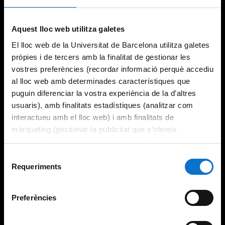
Aquest lloc web utilitza galetes
El lloc web de la Universitat de Barcelona utilitza galetes
pròpies i de tercers amb la finalitat de gestionar les
vostres preferències (recordar informació perquè accediu
al lloc web amb determinades característiques que
puguin diferenciar la vostra experiència de la d’altres
usuaris), amb finalitats estadístiques (analitzar com
interactueu amb el lloc web) i amb finalitats de
màrqueting (gestionar la publicitat que s’ofereix
adequant-la en funció dels vostres hàbits de navegació).
Per obtenir més informació sobre les galetes podeu
Selecció
consultar la
Política de galetes del lloc web de la
Requeriments
de
Universitat de Barcelona
.
consentiment
Preferències