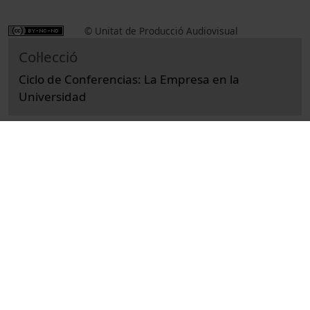
© Unitat de Producció Audiovisual
Col·lecció
Ciclo de Conferencias: La Empresa en la
Universidad
Docencia e Investigación
Ciències Socials i Jurídiques
Actos
Economía y empresa
Universitat de Barcelona
Facultad de Economía y Empresa
Roca, Ramón
estudis de mercat