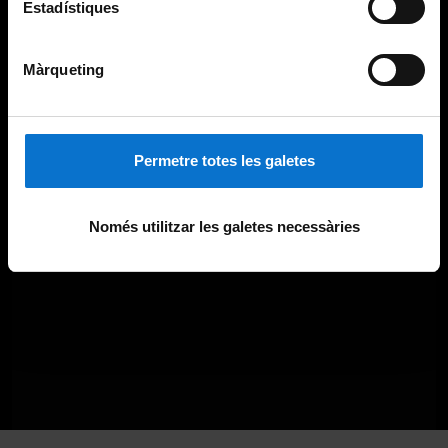
Estadístiques
Màrqueting
Permetre totes les galetes
Només utilitzar les galetes necessàries