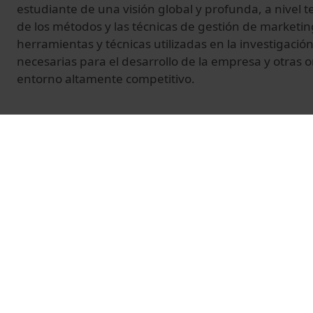
estudiante de una visión global y profunda, a nivel te
de los métodos y las técnicas de gestión de marketi
herramientas y técnicas utilizadas en la investigaci
necesarias para el desarrollo de la empresa y otras 
entorno altamente competitivo.
© Unitat de Producció Audiovisual
Vídeos relacionados