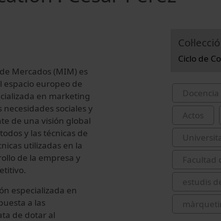
Col·lecció
Ciclo de C
n de Mercados (MIM) es
el espacio europeo de
Docencia 
cializada en marketing
s necesidades sociales y
Actos
nte de una visión global
étodos y las técnicas de
Universit
icas utilizadas en la
ollo de la empresa y
Facultad
titivo.
estudis d
ión especializada en
puesta a las
màrqueti
ata de dotar al