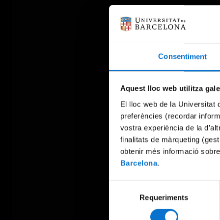
Consentiment
Aquest lloc web utilitza gal
El lloc web de la Universitat 
preferències (recordar infor
vostra experiència de la d’al
finalitats de màrqueting (gest
obtenir més informació sobre
Barcelona
.
Selecció
Requeriments
de
consentiment