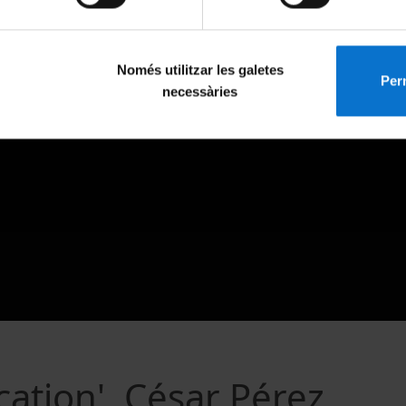
Només utilitzar les galetes
Perm
necessàries
ation'. César Pérez