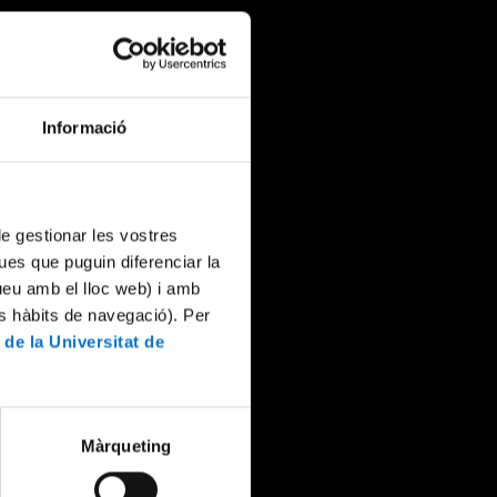
Informació
 de gestionar les vostres
ues que puguin diferenciar la
tueu amb el lloc web) i amb
es hàbits de navegació). Per
 de la Universitat de
Màrqueting