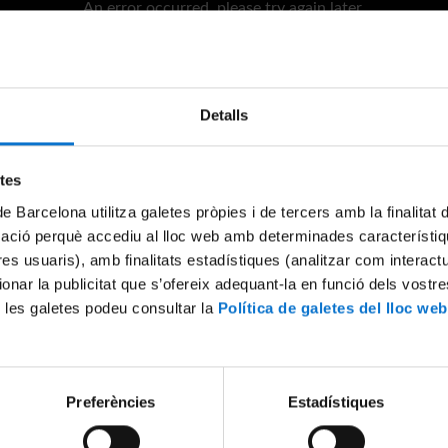
An error occurred, please try again later.
Try again
Detalls
etes
de Barcelona utilitza galetes pròpies i de tercers amb la finalitat
mació perquè accediu al lloc web amb determinades característiq
tres usuaris), amb finalitats estadístiques (analitzar com interac
ionar la publicitat que s’ofereix adequant-la en funció dels vostr
 les galetes podeu consultar la
Política de galetes del lloc web
Preferències
Estadístiques