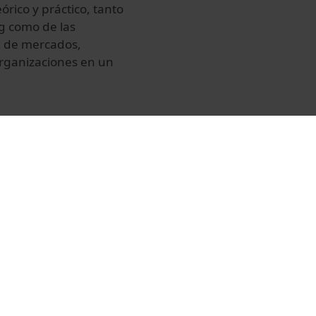
órico y práctico, tanto
ng como de las
ón de mercados,
organizaciones en un