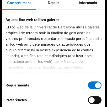
Consentiment
Detalls
Informació
Aquest lloc web utilitza galetes
El lloc web de la Universitat de Barcelona utilitza galetes
pròpies i de tercers amb la finalitat de gestionar les
vostres preferències (recordar informació perquè accediu
al lloc web amb determinades característiques que
puguin diferenciar la vostra experiència de la d’altres
usuaris), amb finalitats estadístiques (analitzar com
interactueu amb el lloc web) i amb finalitats de
màrqueting (gestionar la publicitat que s’ofereix
adequant-la en funció dels vostres hàbits de navegació).
Per obtenir més informació sobre les galetes podeu
Selecció
consultar la
Política de galetes del lloc web de la
Requeriments
de
Universitat de Barcelona
.
consentiment
Preferències