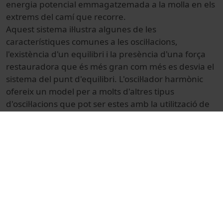
energia potencial emmagatzemada a la molla en els
extrems del camí que recorre.
Aquest sistema il·lustra algunes de les
característiques comunes a les oscil·lacions,
l'existència d'un equilibri i la presència d'una força
restauradora que és més gran com més es desvia el
sistema del punt d'equilibri. L'oscil·lador harmònic
ofereix un model per a molts d'altres tipus
d'oscil·lacions que pot ser estes amb la utilització de
l'anàlisi de Fourier.
Una oscil·lació en un medi material és el que crea el
so.
Font modificada:
https://ca.wikipedia.org/wiki/Oscil%C2%B7laci%C3%B3
© Unitat de Producció Audiovisual