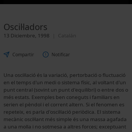
Oscil·ladors
13 Diciembre, 1998
Catalán
Compartir
Notificar
Una oscil·lació és la variació, pertorbació o fluctuació
en el temps d'un medi o sistema físic, al voltant d'un
punt central (sovint un punt d'equilibri) o entre dos o
més estats. Exemples ben coneguts i familiars en
serien el pèndol i el corrent altern. Si el fenomen es
repeteix, es parla d'oscil·lació periòdica. El sistema
mecànic oscil·lant més simple és una massa agafada
a una molla i no sotmesa a altres forces; exceptuant