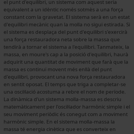
el punt d'equilibri, un sistema com aquest seria
equivalent a un idèntic només sotmès a una força
constant com la gravetat. El sistema serà en un estat
d'equilibri mecànic quan la molla no sigui estirada. Si
el sistema es desplaça del punt d'equilibri s'exercirà
una força restauradora neta sobre la massa que
tendirà a tornar el sistema a l'equilibri. Tanmateix, la
massa, en moure's cap a la posició d'equilibri, haurà
adquirit una quantitat de moviment que farà que la
massa es continuï movent més enllà del punt
d'equilibri, provocant una nova força restauradora
en sentit oposat. El temps que triga a completar-se
una oscil·lació acostuma a rebre el nom de període.
La dinàmica d'un sistema molla-massa es descriu
matemàticament per l'oscil·lador harmònic simple i el
seu moviment periòdic és conegut com a moviment
harmònic simple. En el sistema molla-massa la
massa té energia cinètica que es converteix en