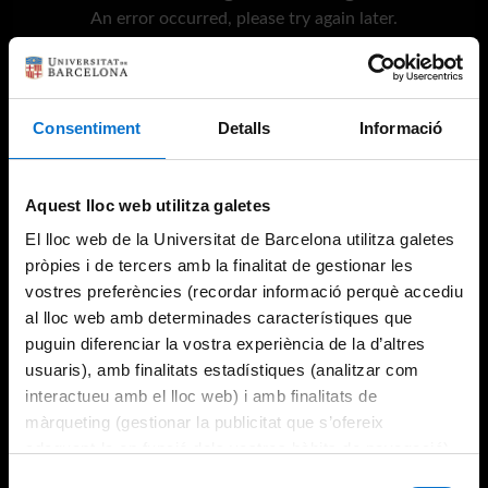
An error occurred, please try again later.
Try again
Consentiment
Detalls
Informació
Aquest lloc web utilitza galetes
El lloc web de la Universitat de Barcelona utilitza galetes
pròpies i de tercers amb la finalitat de gestionar les
vostres preferències (recordar informació perquè accediu
al lloc web amb determinades característiques que
puguin diferenciar la vostra experiència de la d’altres
usuaris), amb finalitats estadístiques (analitzar com
interactueu amb el lloc web) i amb finalitats de
màrqueting (gestionar la publicitat que s’ofereix
adequant-la en funció dels vostres hàbits de navegació).
Per obtenir més informació sobre les galetes podeu
Selecció