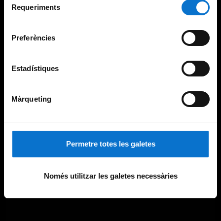
consultar la
Política de galetes del lloc web de la
Requeriments
de
Universitat de Barcelona
.
consentiment
Preferències
Estadístiques
Màrqueting
Permetre totes les galetes
Només utilitzar les galetes necessàries