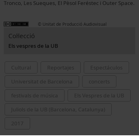
Tronco, Les Sueques, El Pèsol Feréstec i Outer Space.
© Unitat de Producció Audiovisual
Col·lecció
Els vespres de la UB
Cultural
Reportajes
Espectáculos
Universitat de Barcelona
concerts
festivals de música
Els Vespres de la UB
Juliols de la UB (Barcelona, Catalunya)
2017