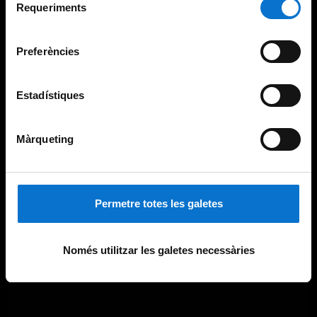
consultar la
Política de galetes del lloc web de la
Requeriments
de
Universitat de Barcelona
.
consentiment
Preferències
Estadístiques
Màrqueting
Permetre totes les galetes
Només utilitzar les galetes necessàries