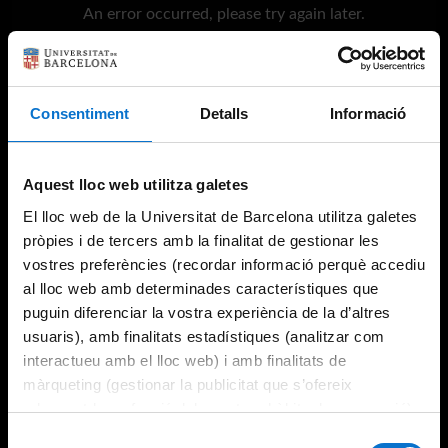
An error occurred, please try again later.
Try again
Consentiment
Detalls
Informació
Aquest lloc web utilitza galetes
El lloc web de la Universitat de Barcelona utilitza galetes
pròpies i de tercers amb la finalitat de gestionar les
vostres preferències (recordar informació perquè accediu
al lloc web amb determinades característiques que
puguin diferenciar la vostra experiència de la d’altres
usuaris), amb finalitats estadístiques (analitzar com
interactueu amb el lloc web) i amb finalitats de
màrqueting (gestionar la publicitat que s’ofereix
adequant-la en funció dels vostres hàbits de navegació).
Per obtenir més informació sobre les galetes podeu
Selecció