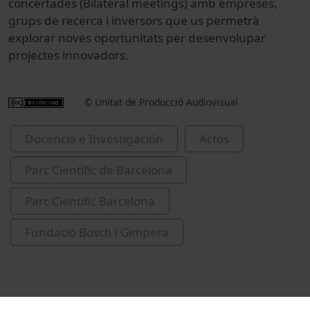
concertades (Bilateral meetings) amb empreses,
grups de recerca i inversors que us permetrà
explorar noves oportunitats per desenvolupar
projectes innovadors.
© Unitat de Producció Audiovisual
Docencia e Investigación
Actos
Parc Científic de Barcelona
Parc Científic Barcelona
Fundació Bosch i Gimpera