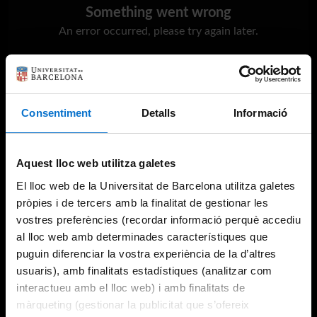
Something went wrong
An error occurred, please try again later.
Try again
Consentiment
Detalls
Informació
Aquest lloc web utilitza galetes
El lloc web de la Universitat de Barcelona utilitza galetes
pròpies i de tercers amb la finalitat de gestionar les
vostres preferències (recordar informació perquè accediu
al lloc web amb determinades característiques que
puguin diferenciar la vostra experiència de la d’altres
usuaris), amb finalitats estadístiques (analitzar com
interactueu amb el lloc web) i amb finalitats de
màrqueting (gestionar la publicitat que s’ofereix