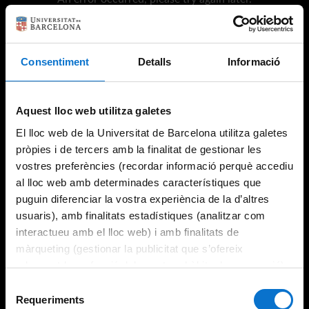
Consentiment
Detalls
Informació
Try again
Aquest lloc web utilitza galetes
El lloc web de la Universitat de Barcelona utilitza galetes
pròpies i de tercers amb la finalitat de gestionar les
vostres preferències (recordar informació perquè accediu
al lloc web amb determinades característiques que
puguin diferenciar la vostra experiència de la d’altres
usuaris), amb finalitats estadístiques (analitzar com
interactueu amb el lloc web) i amb finalitats de
màrqueting (gestionar la publicitat que s’ofereix
adequant-la en funció dels vostres hàbits de navegació).
Per obtenir més informació sobre les galetes podeu
Selecció
consultar la
Política de galetes del lloc web de la
Requeriments
de