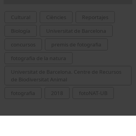
Cultural
Ciències
Reportajes
Biología
Universitat de Barcelona
concursos
premis de fotografia
fotografia de la natura
Universitat de Barcelona. Centre de Recursos
de Biodiversitat Animal
fotografia
2018
fotoNAT-UB