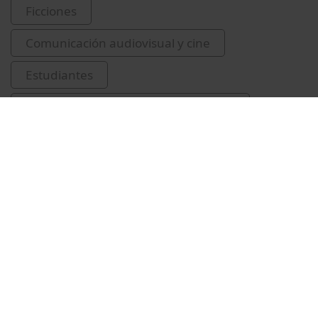
Ficciones
Comunicación audiovisual y cine
Estudiantes
Facultad de Filología y Comunicación
graucic
alumnes
curtmetratges
Vídeos relacionados