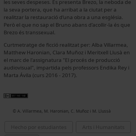
les seves despeses. Es presenta Brezo, la neboda de
la seva portera, que ha arribat a la ciutat per a
realitzar la restauració d’una obra a una església.
Però el que no sap el Bruno abans d’acollir-la és que
Brezo és transsexual.
Curtmetratge de ficció realitzat per: Alba Villarmea,
Matthew Haronian, Clara Muñoz i Meritxell Llusà en
el marc de l'assignatura "El procés de producció
audiovisual", impartida pels professors Endika Rey i
Marta Ávila (curs 2016 - 2017).
© A. Villarmea, M. Haronian, C. Muñoz i M. Llussà
Hecho por estudiantes
Arts i Humanitats