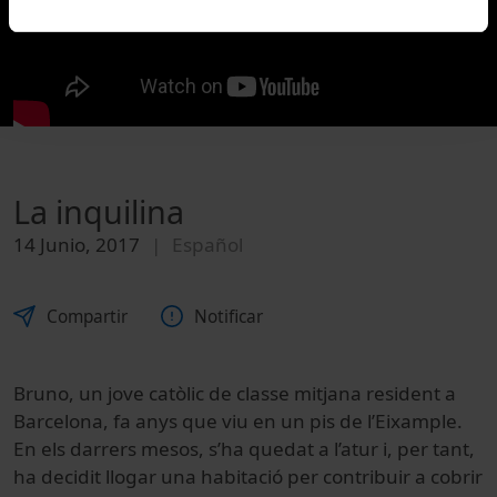
La inquilina
14 Junio, 2017
Español
Compartir
Notificar
Bruno, un jove catòlic de classe mitjana resident a
Barcelona, fa anys que viu en un pis de l’Eixample.
En els darrers mesos, s’ha quedat a l’atur i, per tant,
ha decidit llogar una habitació per contribuir a cobrir