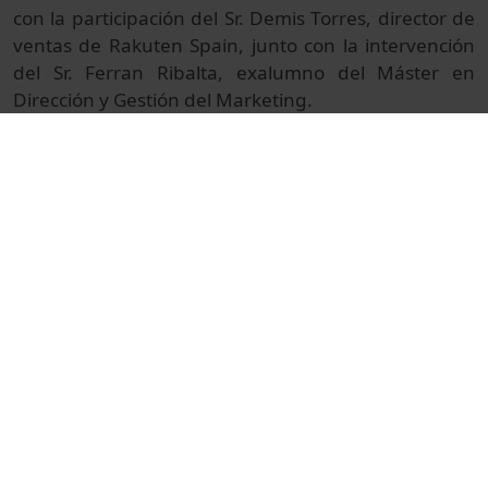
con la participación del Sr. Demis Torres, director de
ventas de Rakuten Spain, junto con la intervención
del Sr. Ferran Ribalta, exalumno del Máster en
Dirección y Gestión del Marketing.
Con un enfoque marcadamente práctico el valor de
la formación en Economía y Empresa del IL3-UB
radica en la capacidad analítica que aporta a los
profesionales, para que puedan anticiparse a las
tendencias que marcarán el desarrollo de su sector
de actividad.
© Unitat de Producció Audiovisual
Institucional
Ciències Socials i Jurídiques
Actos
Actos académicos e institucionales