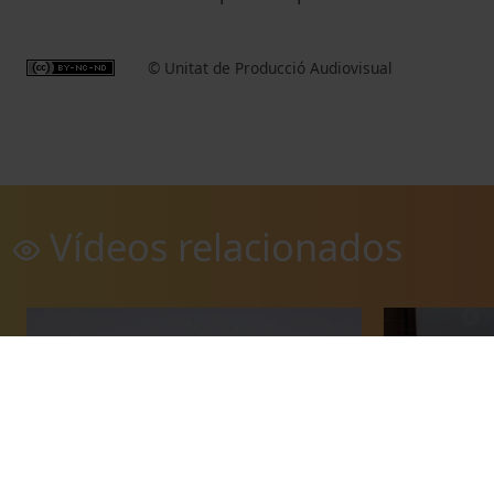
© Unitat de Producció Audiovisual
Vídeos relacionados