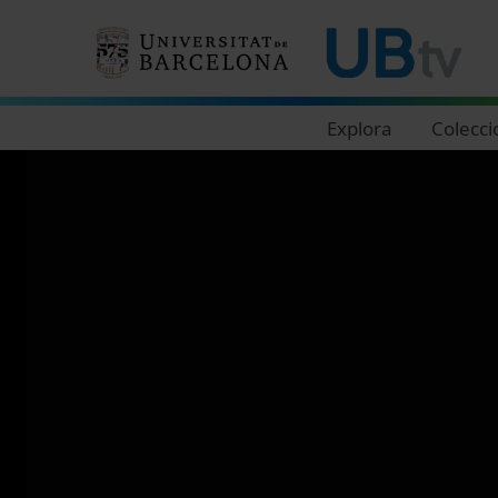
Navegació principal
Explora
Colecci