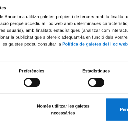
etes
de Barcelona utilitza galetes pròpies i de tercers amb la finalitat
mació perquè accediu al lloc web amb determinades característiq
tres usuaris), amb finalitats estadístiques (analitzar com interac
ionar la publicitat que s’ofereix adequant-la en funció dels vostr
 les galetes podeu consultar la
Política de galetes del lloc web
Preferències
Estadístiques
Només utilitzar les galetes
Perm
necessàries