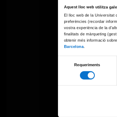
Aquest lloc web utilitza gal
El lloc web de la Universitat 
preferències (recordar infor
vostra experiència de la d’al
finalitats de màrqueting (gest
obtenir més informació sobre
Barcelona
.
Selecció
Requeriments
de
consentiment