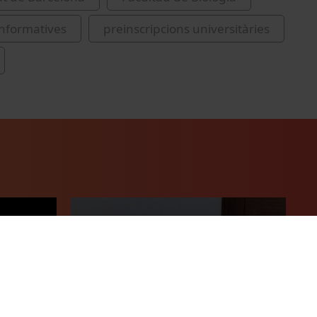
informatives
preinscripcions universitàries