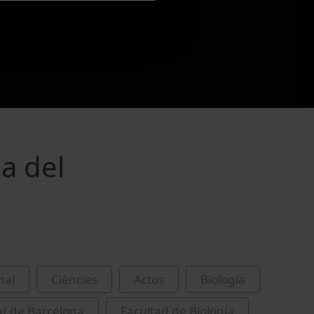
ia del
nal
Ciències
Actos
Biología
at de Barcelona
Facultad de Biología