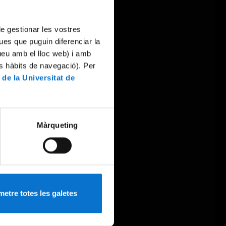
 de gestionar les vostres
ues que puguin diferenciar la
tueu amb el lloc web) i amb
es hàbits de navegació). Per
 de la Universitat de
Màrqueting
etre totes les galetes