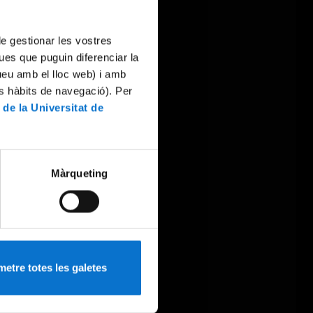
 de gestionar les vostres
ues que puguin diferenciar la
tueu amb el lloc web) i amb
es hàbits de navegació). Per
 de la Universitat de
Màrqueting
etre totes les galetes