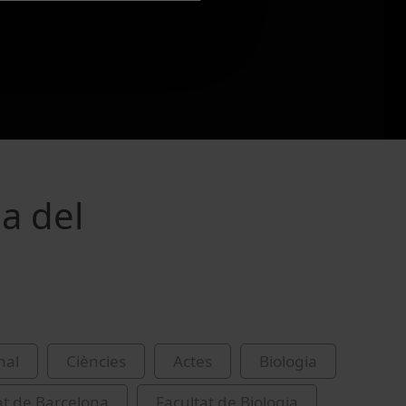
ia del
nal
Ciències
Actes
Biologia
at de Barcelona
Facultat de Biologia