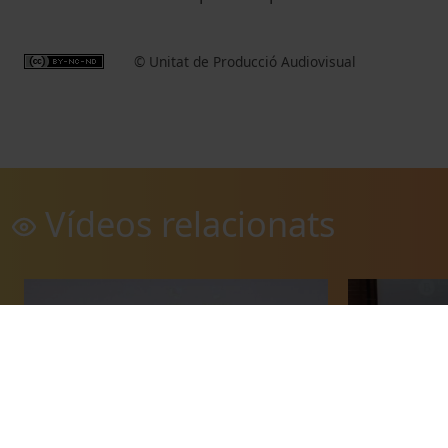
© Unitat de Producció Audiovisual
Vídeos relacionats