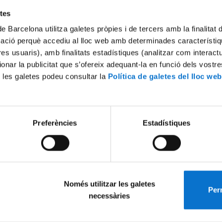
etes
de Barcelona utilitza galetes pròpies i de tercers amb la finalitat
mació perquè accediu al lloc web amb determinades característiq
tres usuaris), amb finalitats estadístiques (analitzar com interac
ionar la publicitat que s’ofereix adequant-la en funció dels vostr
 les galetes podeu consultar la
Política de galetes del lloc web
Preferències
Estadístiques
Només utilitzar les galetes
Perm
necessàries