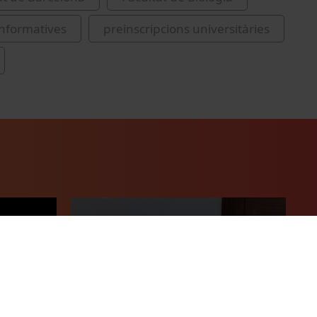
informatives
preinscripcions universitàries