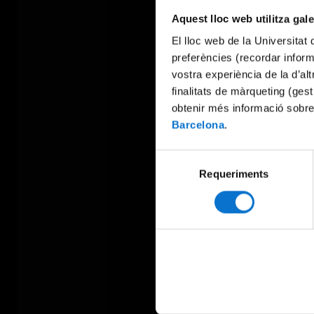
Aquest lloc web utilitza gal
El lloc web de la Universitat 
preferències (recordar infor
vostra experiència de la d’al
finalitats de màrqueting (gest
obtenir més informació sobre
Barcelona
.
Selecció
Requeriments
de
consentiment