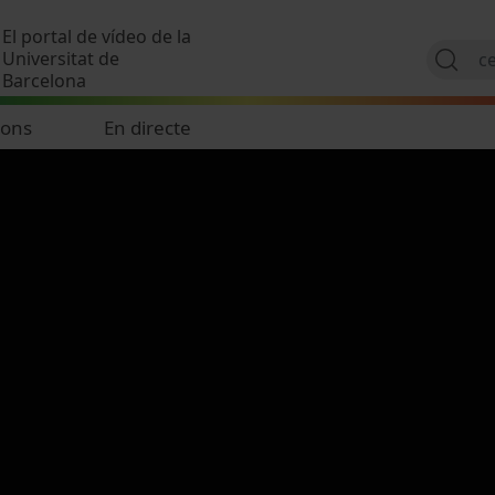
Vés al contingut
El portal de vídeo de la
Universitat de
Barcelona
ions
En directe