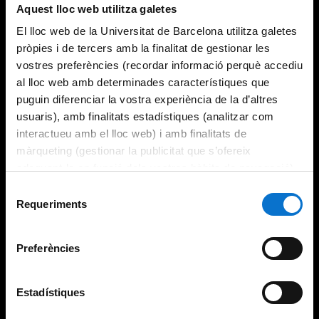
Aquest lloc web utilitza galetes
El lloc web de la Universitat de Barcelona utilitza galetes
pròpies i de tercers amb la finalitat de gestionar les
vostres preferències (recordar informació perquè accediu
al lloc web amb determinades característiques que
puguin diferenciar la vostra experiència de la d’altres
usuaris), amb finalitats estadístiques (analitzar com
interactueu amb el lloc web) i amb finalitats de
màrqueting (gestionar la publicitat que s’ofereix
adequant-la en funció dels vostres hàbits de navegació).
Per obtenir més informació sobre les galetes podeu
Selecció
consultar la
Política de galetes del lloc web de la
Requeriments
de
Universitat de Barcelona
.
consentiment
Preferències
Estadístiques