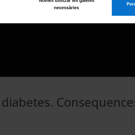
Només utilitzar les galetes
Perm
necessàries
d diabetes. Consequence