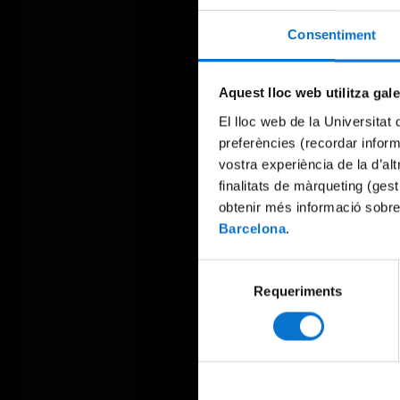
Consentiment
Aquest lloc web utilitza gal
El lloc web de la Universitat 
preferències (recordar infor
vostra experiència de la d’al
finalitats de màrqueting (gest
obtenir més informació sobre
Barcelona
.
Selecció
Requeriments
de
consentiment