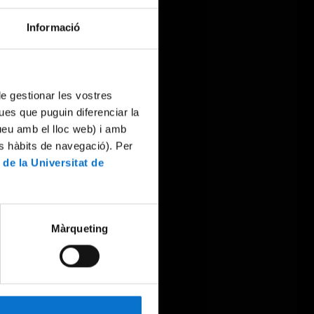
Informació
 de gestionar les vostres
ues que puguin diferenciar la
tueu amb el lloc web) i amb
es hàbits de navegació). Per
 de la Universitat de
Màrqueting