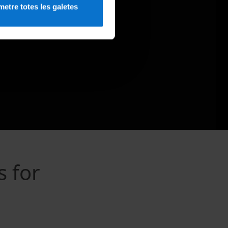
etre totes les galetes
s for