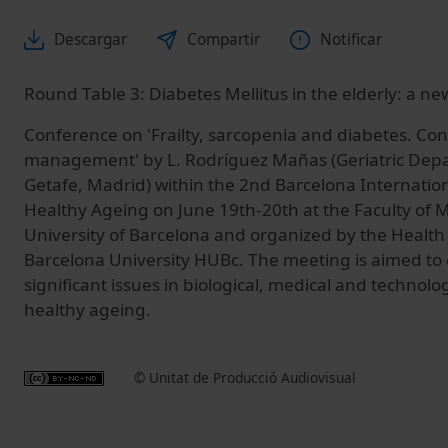
Descargar
Compartir
Notificar
Round Table 3: Diabetes Mellitus in the elderly: a n
Conference on 'Frailty, sarcopenia and diabetes. Co
management' by L. Rodríguez Mañas (Geriatric Depa
Getafe, Madrid) within the 2nd Barcelona Internatio
Healthy Ageing on June 19th-20th at the Faculty of M
University of Barcelona and organized by the Healt
Barcelona University HUBc. The meeting is aimed to
significant issues in biological, medical and technolo
healthy ageing.
© Unitat de Producció Audiovisual