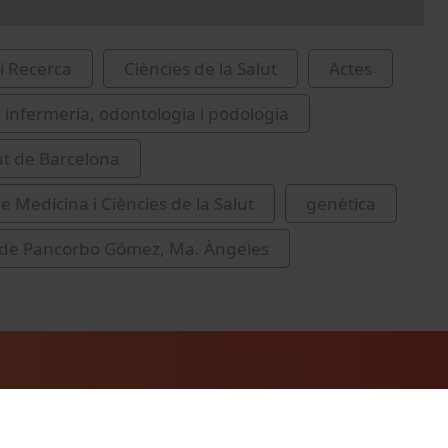
i Recerca
Ciències de la Salut
Actes
 infermeria, odontologia i podologia
at de Barcelona
e Medicina i Ciències de la Salut
genètica
 de Pancorbo Gómez, Ma. Àngeles