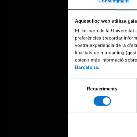
Consentiment
Aquest lloc web utilitza gal
El lloc web de la Universitat 
preferències (recordar infor
vostra experiència de la d’al
finalitats de màrqueting (gest
obtenir més informació sobre
Barcelona
.
Selecció
Requeriments
de
consentiment