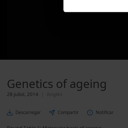
Genetics of ageing
28 juliol, 2014
Anglès
Descarregar
Compartir
Notificar
Round Table 1: Molecular basis of ageing