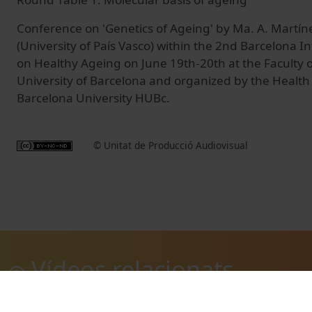
Conference on 'Genetics of Ageing' by Ma. A. Mart
(University of País Vasco) within the 2nd Barcelona 
on Healthy Ageing on June 19th-20th at the Faculty o
University of Barcelona and organized by the Healt
Barcelona University HUBc.
© Unitat de Producció Audiovisual
Vídeos relacionats