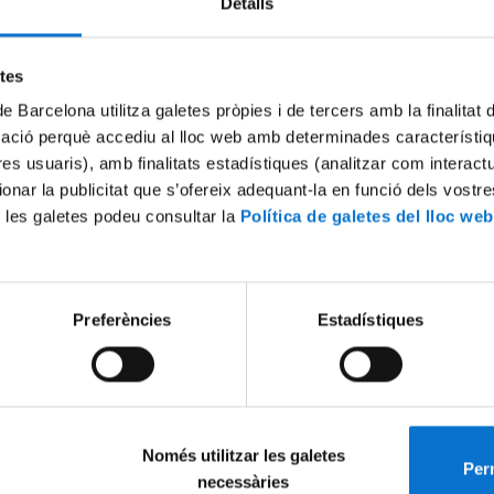
Detalls
Try again
etes
de Barcelona utilitza galetes pròpies i de tercers amb la finalitat
mació perquè accediu al lloc web amb determinades característiq
tres usuaris), amb finalitats estadístiques (analitzar com interac
ionar la publicitat que s’ofereix adequant-la en funció dels vostr
 les galetes podeu consultar la
Política de galetes del lloc web
Preferències
Estadístiques
Només utilitzar les galetes
Perm
necessàries