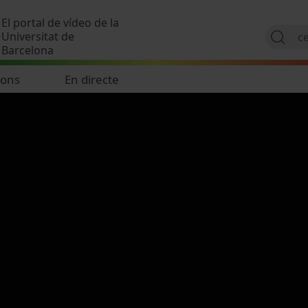
Vés al contingut
El portal de vídeo de la
Universitat de
Barcelona
ions
En directe