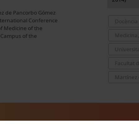
ínez de Pancorbo Gómez
International Conference
Docència 
f Medicine of the
Medicina,
h Campus of the
Universit
Facultat d
Martínez