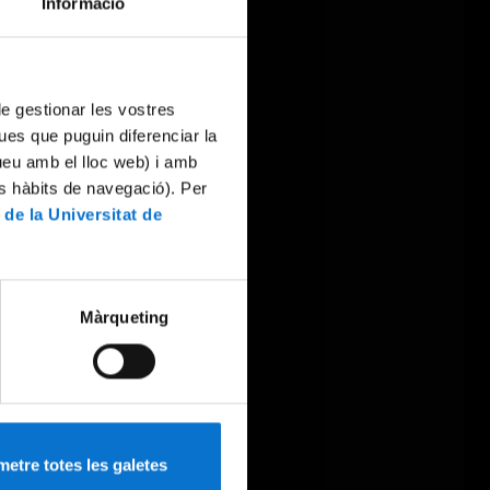
Informació
 de gestionar les vostres
ues que puguin diferenciar la
tueu amb el lloc web) i amb
es hàbits de navegació). Per
 de la Universitat de
Màrqueting
etre totes les galetes