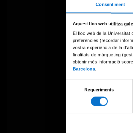
Consentiment
Aquest lloc web utilitza gal
El lloc web de la Universitat 
preferències (recordar infor
vostra experiència de la d’al
finalitats de màrqueting (gest
obtenir més informació sobre
Barcelona
.
Selecció
Requeriments
de
consentiment