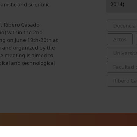
2014)
anistic and scientific
M. Ribero Casado
Docencia 
id) within the 2nd
Actos
ng on June 19th-20th at
na and organized by the
Universit
e meeting is aimed to
dical and technological
Facultad 
Ribero Ca