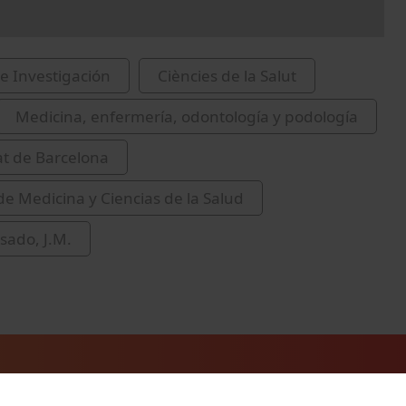
e Investigación
Ciències de la Salut
Medicina, enfermería, odontología y podología
at de Barcelona
de Medicina y Ciencias de la Salud
sado, J.M.