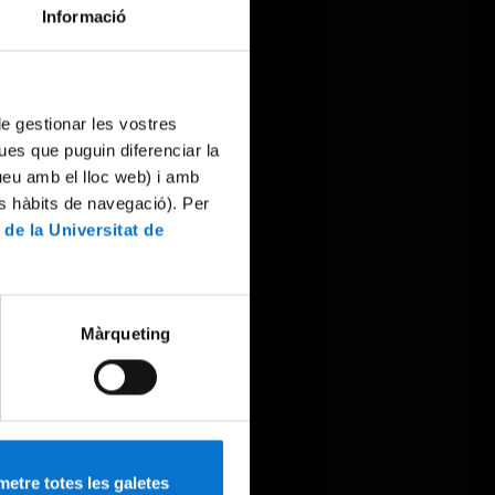
Informació
 de gestionar les vostres
ues que puguin diferenciar la
tueu amb el lloc web) i amb
es hàbits de navegació). Per
 de la Universitat de
Màrqueting
etre totes les galetes