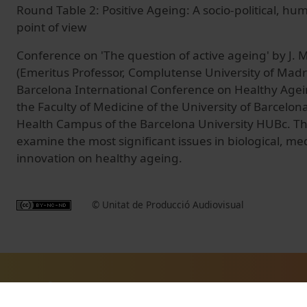
Round Table 2: Positive Ageing: A socio-political, hum
point of view
Conference on 'The question of active ageing' by J. 
(Emeritus Professor, Complutense University of Madr
Barcelona International Conference on Healthy Agei
the Faculty of Medicine of the University of Barcelo
Health Campus of the Barcelona University HUBc. Th
examine the most significant issues in biological, me
innovation on healthy ageing.
© Unitat de Producció Audiovisual
Vídeos relacionados