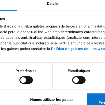
Detalls
Try again
etes
de Barcelona utilitza galetes pròpies i de tercers amb la finalitat
mació perquè accediu al lloc web amb determinades característiq
tres usuaris), amb finalitats estadístiques (analitzar com interac
ionar la publicitat que s’ofereix adequant-la en funció dels vostr
 les galetes podeu consultar la
Política de galetes del lloc web
Preferències
Estadístiques
Només utilitzar les galetes
Perm