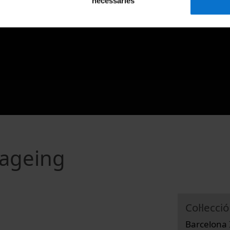
necessàries
 ageing
Col·lecció
Barcelona 