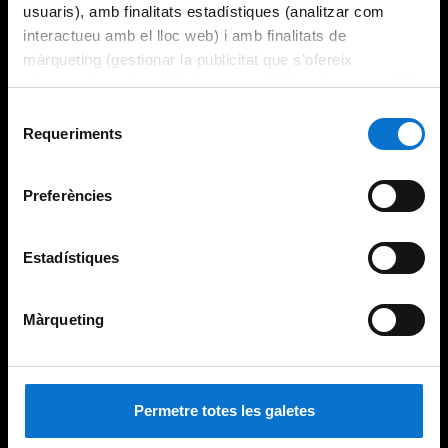
usuaris), amb finalitats estadístiques (analitzar com
interactueu amb el lloc web) i amb finalitats de
màrqueting (gestionar la publicitat que s’ofereix
adequant-la en funció dels vostres hàbits de navegació).
Per obtenir més informació sobre les galetes podeu
Selecció
consultar la
Política de galetes del lloc web de la
Requeriments
de
Universitat de Barcelona
.
consentiment
Preferències
Estadístiques
Màrqueting
Permetre totes les galetes