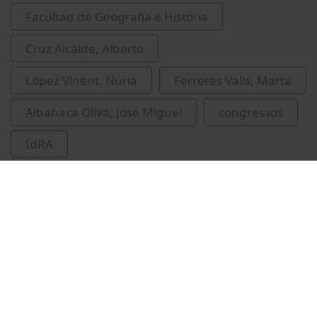
Facultad de Geografía e Historia
Cruz Alcalde, Alberto
López Vinent, Núria
Ferreres Valls, Marta
Albahaca Oliva, José Miguel
congressos
IdRA
Universitat de Barcelona. Institut de Recerca
de l'Aigua
química analítica