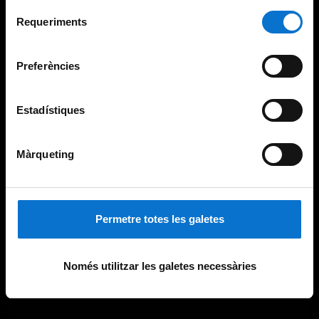
Per obtenir més informació sobre les galetes podeu
Selecció
consultar la
Política de galetes del lloc web de la
Requeriments
de
Universitat de Barcelona
.
consentiment
Preferències
Estadístiques
Màrqueting
Permetre totes les galetes
Només utilitzar les galetes necessàries