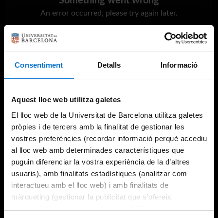
Something went wrong
An error occurred, please try again later.
Try again
Consentiment
Detalls
Informació
Aquest lloc web utilitza galetes
El lloc web de la Universitat de Barcelona utilitza galetes
pròpies i de tercers amb la finalitat de gestionar les
vostres preferències (recordar informació perquè accediu
al lloc web amb determinades característiques que
puguin diferenciar la vostra experiència de la d’altres
usuaris), amb finalitats estadístiques (analitzar com
interactueu amb el lloc web) i amb finalitats de
màrqueting (gestionar la publicitat que s’ofereix
adequant-la en funció dels vostres hàbits de navegació).