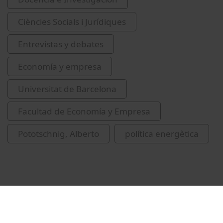
Ciències Socials i Jurídiques
Entrevistas y debates
Economía y empresa
Universitat de Barcelona
Facultad de Economía y Empresa
Pototschnig, Alberto
política energètica