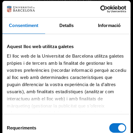
Consentiment
Detalls
Informació
Try again
Aquest lloc web utilitza galetes
El lloc web de la Universitat de Barcelona utilitza galetes
pròpies i de tercers amb la finalitat de gestionar les
vostres preferències (recordar informació perquè accediu
al lloc web amb determinades característiques que
puguin diferenciar la vostra experiència de la d’altres
usuaris), amb finalitats estadístiques (analitzar com
interactueu amb el lloc web) i amb finalitats de
màrqueting (gestionar la publicitat que s’ofereix
adequant-la en funció dels vostres hàbits de navegació).
Per obtenir més informació sobre les galetes podeu
Selecció
consultar la
Política de galetes del lloc web de la
Requeriments
de