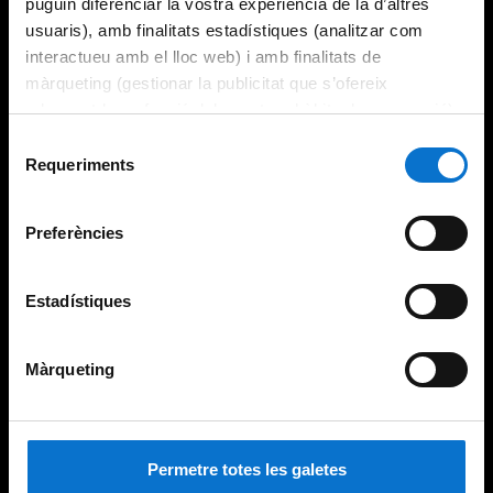
puguin diferenciar la vostra experiència de la d’altres
usuaris), amb finalitats estadístiques (analitzar com
interactueu amb el lloc web) i amb finalitats de
màrqueting (gestionar la publicitat que s’ofereix
adequant-la en funció dels vostres hàbits de navegació).
Per obtenir més informació sobre les galetes podeu
Selecció
consultar la
Política de galetes del lloc web de la
Requeriments
de
Universitat de Barcelona
.
consentiment
Preferències
Estadístiques
Màrqueting
Permetre totes les galetes