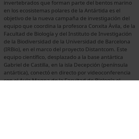
invertebrados que forman parte del bentos marino
en los ecosistemas polares de la Antártida es el
objetivo de la nueva campaña de investigación del
equipo que coordina la profesora Conxita Àvila, de la
Facultad de Biología y del Instituto de Investigación
de la Biodiversidad de la Universidad de Barcelona
(IRBio), en el marco del proyecto Distantcom. Este
equipo científico, desplazado a la base antártica
Gabriel de Castilla, en la isla Decepción (península
antártica), conectó en directo por videoconferencia
con el Aula Magna de la Facultad de Biología el
miércoles 1 de febrero para explicar los detalles de
la nueva campaña antártica. Durante la
videoconferencia, participaron el comandante jefe
de la base antártica Gabriel de Castilla, Daniel Vélez,
y la profesora Conxita Ávila con sus colaboradores
Carlos Angulo, Blanca Figuerola, Elisenda Ballesté,
Joana Vicente, Rafa Martín y Joan Giménez. En la