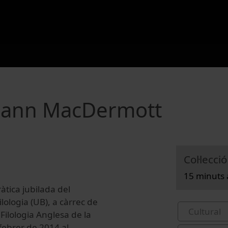
reann MacDermott
Col·lecció
15 minuts 
tica jubilada del
lologia (UB), a càrrec de
Cultural
Filologia Anglesa de la
febrer de 2014 al