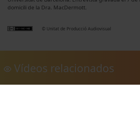
domicili de la Dra. MacDermott.
© Unitat de Producció Audiovisual
Vídeos relacionados