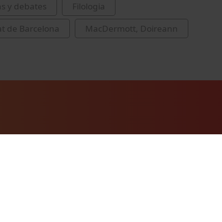
as y debates
Filologia
at de Barcelona
MacDermott, Doireann