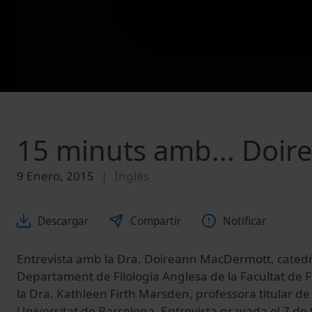
15 minuts amb... Doi
9 Enero, 2015
Inglés
Descargar
Compartir
Notificar
Entrevista amb la Dra. Doireann MacDermott, catedrà
Departament de Filologia Anglesa de la Facultat de Fi
la Dra. Kathleen Firth Marsden, professora titular de 
Universitat de Barcelona. Entrevista gravada el 7 de 