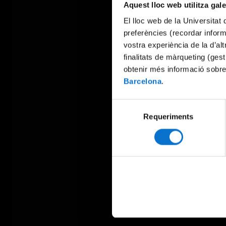
Aquest lloc web utilitza gal
El lloc web de la Universitat 
preferències (recordar infor
vostra experiència de la d’al
finalitats de màrqueting (gest
obtenir més informació sobre
Barcelona
.
Selecció
Requeriments
de
consentiment