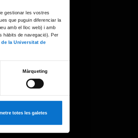
 de gestionar les vostres
ues que puguin diferenciar la
tueu amb el lloc web) i amb
es hàbits de navegació). Per
 de la Universitat de
Màrqueting
etre totes les galetes