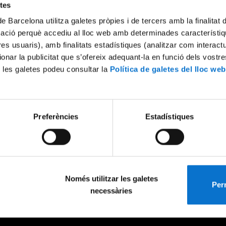
etes
de Barcelona utilitza galetes pròpies i de tercers amb la finalitat
mació perquè accediu al lloc web amb determinades característiq
tres usuaris), amb finalitats estadístiques (analitzar com interac
ionar la publicitat que s’ofereix adequant-la en funció dels vostr
 les galetes podeu consultar la
Política de galetes del lloc web
Preferències
Estadístiques
Només utilitzar les galetes
Perm
necessàries