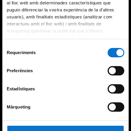
al lloc web amb determinades característiques que
puguin diferenciar la vostra experiència de la d’altres
usuaris), amb finalitats estadístiques (analitzar com
interactueu amb el lloc web) i amb finalitats de
màrqueting (gestionar la publicitat que s’ofereix
adequant-la en funció dels vostres hàbits de navegació).
Per obtenir més informació sobre les galetes podeu
Selecció
consultar la
Política de galetes del lloc web de la
Requeriments
de
Universitat de Barcelona
.
consentiment
Preferències
Estadístiques
Màrqueting