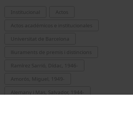
Institucional
Actos
Actos académicos e institucionales
Universitat de Barcelona
lliuraments de premis i distincions
Ramírez Sarrió, Dídac, 1946-
Amorós, Miguel, 1949-
Alemany i Mas, Salvador, 1944-
Universitat de Barcelona. Consell Social
Fundació Bosch i Gimpera
Naval, Jordi
Esteve i Cruella, Antoni, 1958-