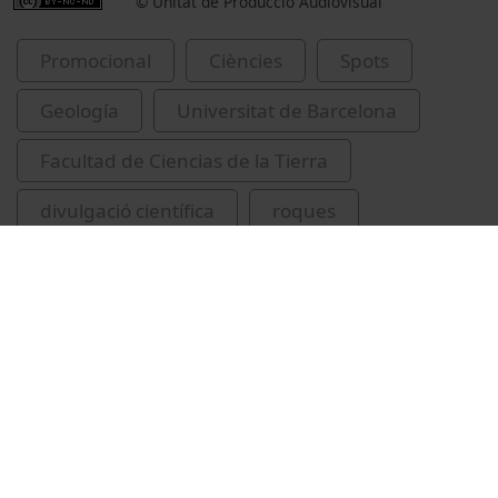
© Unitat de Producció Audiovisual
Promocional
Ciències
Spots
Geología
Universitat de Barcelona
Facultad de Ciencias de la Tierra
divulgació científica
roques
Institut de Ciències de la Terra Jaume Almera
Barcelona (Catalunya)