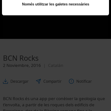
Només utilitzar les galetes necessàries
BCN Rocks
2 Noviembre, 2016
Catalán
Descargar
Compartir
Notificar
BCN Rocks és una app per conèixer la geologia que
t’envolta, a partir de les roques dels edificis de
Barcelona, des de la Bàrcino romana fins a la