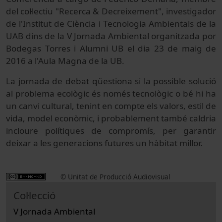
del col·lectiu "Recerca & Decreixement", investigador
de l'Institut de Ciència i Tecnologia Ambientals de la
UAB dins de la V Jornada Ambiental organitzada por
Bodegas Torres i Alumni UB el dia 23 de maig de
2016 a l'Aula Magna de la UB.
La jornada
de debat
qüestiona si
la possible
solució
al
problema ecològic
és
només
tecnològic
o
bé hi ha
un
canvi cultural,
tenint en
compte els
valors
, estil de
vida
, model
econòmic,
i
probablement
també
caldria
incloure
polítiques
de compromís
, per garantir
deixar
a
les
generacions
futures un
hàbitat
millor
.
© Unitat de Producció Audiovisual
Col·lecció
V Jornada Ambiental