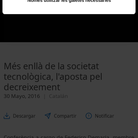
Només utilitzar les galetes necessàries
Més enllà de la societat
tecnològica, l'aposta pel
decreixement
30 Mayo, 2016
Catalán
Descargar
Compartir
Notificar
Conferència a cargo de Federico Demaria, membre