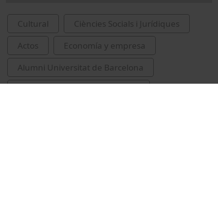
Cultural
Ciències Socials i Jurídiques
Actos
Economía y empresa
Alumni Universitat de Barcelona
creixement negatiu (Economia)
Demaria, Federico
Vídeos relacionados