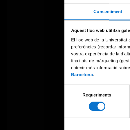
Consentiment
Aquest lloc web utilitza gal
El lloc web de la Universitat 
preferències (recordar infor
vostra experiència de la d’al
finalitats de màrqueting (gest
obtenir més informació sobre
Barcelona
.
Selecció
Requeriments
de
consentiment