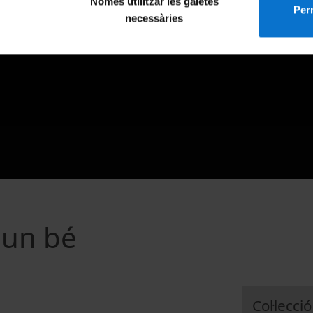
Només utilitzar les galetes
Perm
necessàries
 un bé
Col·lecció