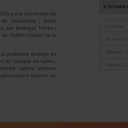
V Jornada 
Ètica a la Universitat de
i de Ciutadania i Drets
Cultural
a per Bodegas Torres i
 l'Edifici Històric de la
Alumni Un
Bilbeny, 
 al
problema ecològic
és
nt en
compte els
valors
,
Poblet (C
també
caldria incloure
generacions
futures un