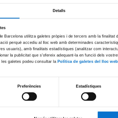
Detalls
Try again
etes
de Barcelona utilitza galetes pròpies i de tercers amb la finalitat
mació perquè accediu al lloc web amb determinades característiq
tres usuaris), amb finalitats estadístiques (analitzar com interac
ionar la publicitat que s’ofereix adequant-la en funció dels vostr
 les galetes podeu consultar la
Política de galetes del lloc web
Preferències
Estadístiques