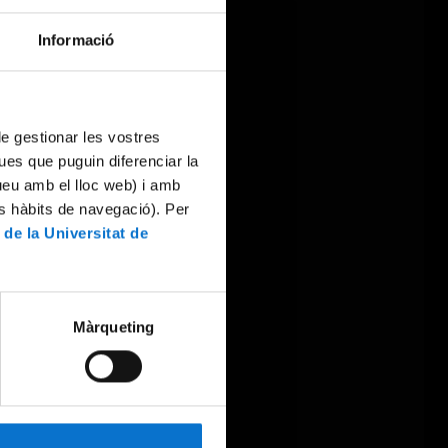
Informació
 de gestionar les vostres
ues que puguin diferenciar la
tueu amb el lloc web) i amb
es hàbits de navegació). Per
 de la Universitat de
Màrqueting