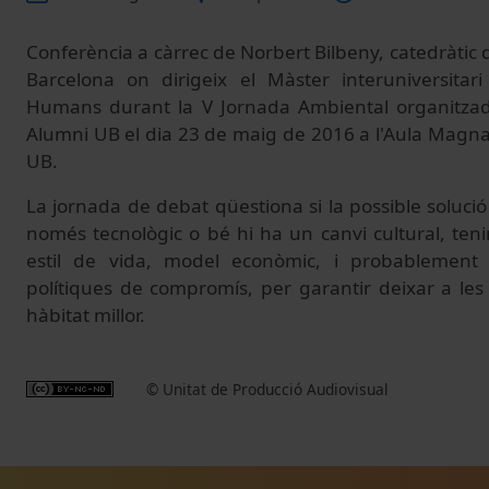
Conferència a càrrec de Norbert Bilbeny, catedràtic d'
Barcelona on dirigeix el Màster interuniversitar
Humans durant la V Jornada Ambiental organitzad
Alumni UB el dia 23 de maig de 2016 a l'Aula Magna de
UB.
La jornada
de debat
qüestiona si
la possible
solució
només
tecnològic
o
bé hi ha un
canvi cultural,
teni
estil de
vida
, model
econòmic,
i
probablement
polítiques
de compromís
, per garantir
deixar
a
les
hàbitat
millor
.
© Unitat de Producció Audiovisual