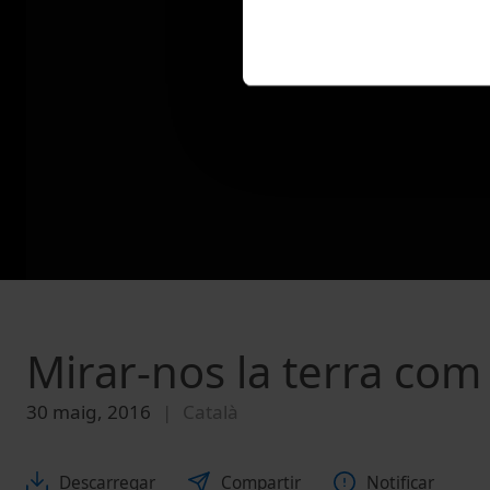
Mirar-nos la terra com
30 maig, 2016
Català
Descarregar
Compartir
Notificar