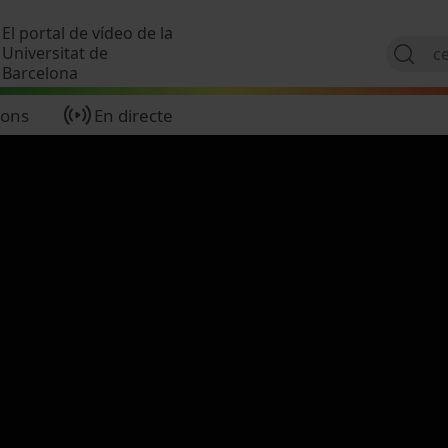
Vés al contingut
El portal de vídeo de la
Universitat de
Barcelona
ions
En directe