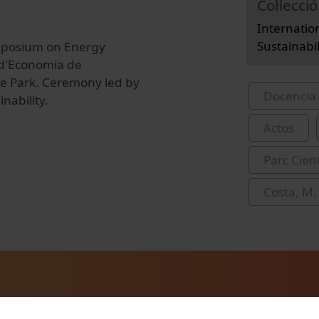
Col·lecció
Internati
Sustainabil
ymposium on Energy
t d'Economia de
ce Park. Ceremony led by
Docencia 
nability.
Actos
Parc Cien
Costa, M.