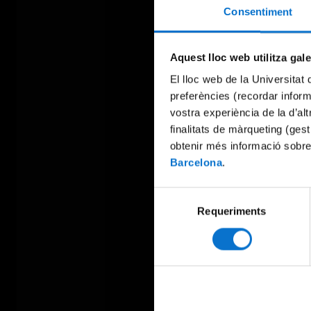
Consentiment
Aquest lloc web utilitza gal
El lloc web de la Universitat 
preferències (recordar infor
vostra experiència de la d’al
finalitats de màrqueting (gest
obtenir més informació sobre
Barcelona
.
Selecció
Requeriments
de
consentiment