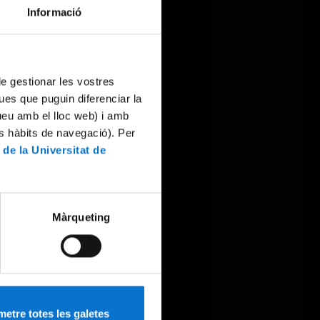
Informació
 de gestionar les vostres
ues que puguin diferenciar la
tueu amb el lloc web) i amb
es hàbits de navegació). Per
 de la Universitat de
Màrqueting
etre totes les galetes