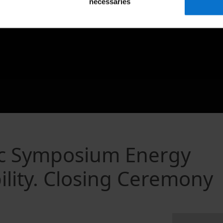
necessàries
ic Symposium Energy
ility. Closing Ceremony