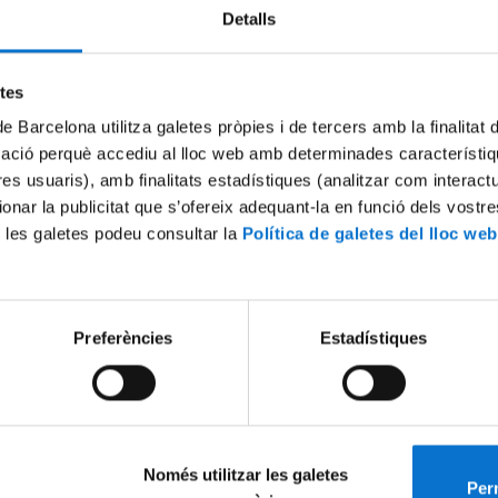
Detalls
Try again
etes
de Barcelona utilitza galetes pròpies i de tercers amb la finalitat
mació perquè accediu al lloc web amb determinades característiq
tres usuaris), amb finalitats estadístiques (analitzar com interac
ionar la publicitat que s’ofereix adequant-la en funció dels vostr
 les galetes podeu consultar la
Política de galetes del lloc web
Preferències
Estadístiques
Només utilitzar les galetes
Perm