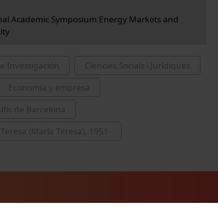
onal Academic Symposium Energy Markets and
ity
e Investigación
Ciències Socials i Jurídiques
Economía y empresa
tífic de Barcelona
 Teresa (Maria Teresa), 1951-