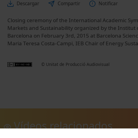
Descargar
Compartir
Notificar
Closing ceremony of the International Academic S
Markets and Sustainability organized by the Institu
Barcelona on February 3rd, 2015 at Barcelona Scien
Maria Teresa Costa-Campi, IEB Chair of Energy Sustai
© Unitat de Producció Audiovisual
Vídeos relacionados