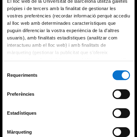
El lloc web de la Universitat de Barcelona utilitza galetes
pròpies i de tercers amb la finalitat de gestionar les
vostres preferències (recordar informació perquè accediu
al lloc web amb determinades característiques que
puguin diferenciar la vostra experiència de la d’altres
usuaris), amb finalitats estadístiques (analitzar com
interactueu amb el lloc web) i amb finalitats de
màrqueting (gestionar la publicitat que s’ofereix
adequant-la en funció dels vostres hàbits de navegació).
Per obtenir més informació sobre les galetes podeu
Selecció
consultar la
Política de galetes del lloc web de la
Requeriments
de
Universitat de Barcelona
.
consentiment
Preferències
Estadístiques
Màrqueting