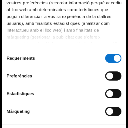
vostres preferències (recordar informació perquè accediu
al lloc web amb determinades característiques que
puguin diferenciar la vostra experiència de la d’altres
usuaris), amb finalitats estadístiques (analitzar com
interactueu amb el lloc web) i amb finalitats de
màrqueting (gestionar la publicitat que s’ofereix
adequant-la en funció dels vostres hàbits de navegació).
Per obtenir més informació sobre les galetes podeu
Selecció
consultar la
Política de galetes del lloc web de la
Requeriments
de
Universitat de Barcelona
.
consentiment
Preferències
Estadístiques
Màrqueting