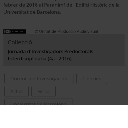
febrer de 2016 al Paranimf de l'Edifici Històric de la
Universitat de Barcelona.
© Unitat de Producció Audiovisual
Col·lecció
Jornada d'Investigadors Predoctorals
Interdisciplinària (4a : 2016)
Docencia e Investigación
Ciències
Actos
Física
Universitat de Barcelona
Pacheco, Daniel