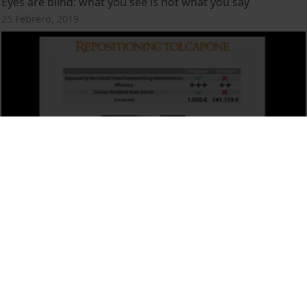
Eyes are blind: what you see is not what you say
25 Febrero, 2019
Tolcapone: one drug to rule them all
25 Febrero, 2019