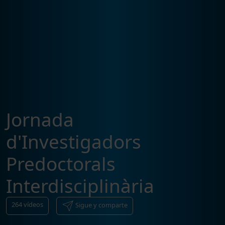
Jornada
d'Investigadors
Predoctorals
Interdisciplinària
264
vídeos
Sigue y comparte