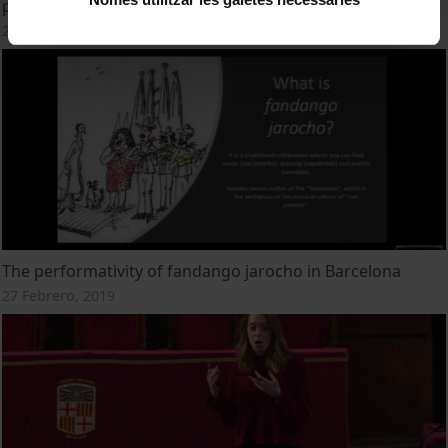
profiling of children
27 Febrero, 2019
The performativity of fandango jarocho in Barcelona
27 Febrero, 2019