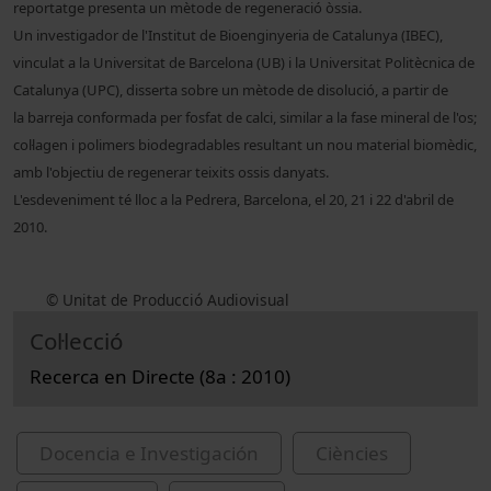
reportatge presenta un mètode de regeneració òssia.
Un investigador de l'Institut de Bioenginyeria de Catalunya (IBEC),
vinculat a la Universitat de Barcelona (UB) i la Universitat Politècnica de
Catalunya (UPC), disserta sobre un mètode de disolució, a partir de
la barreja conformada per fosfat de calci, similar a la fase mineral de l'os;
col·lagen i polimers biodegradables resultant un nou material biomèdic,
amb l'objectiu de regenerar teixits ossis danyats.
L'esdeveniment té lloc a la Pedrera, Barcelona, el 20, 21 i 22 d'abril de
2010.
© Unitat de Producció Audiovisual
Col·lecció
Recerca en Directe (8a : 2010)
Docencia e Investigación
Ciències