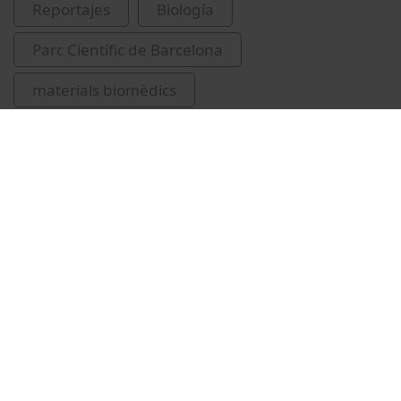
Reportajes
Biología
Parc Científic de Barcelona
materials biomèdics
Institute for Bioengineering of Catalonia
Vídeos relacionados