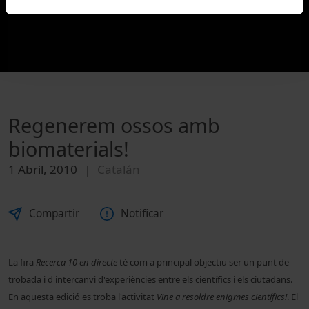
Regenerem ossos amb
biomaterials!
1 Abril, 2010
Catalán
Compartir
Notificar
La fira
Recerca 10 en directe
té com a principal objectiu ser un punt de
trobada i d'intercanvi d'experiències entre els científics i els ciutadans.
En aquesta edició es troba l'activitat
Vine a resoldre enigmes científics!
. El