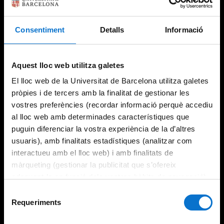
Consentiment
Detalls
Informació
Aquest lloc web utilitza galetes
El lloc web de la Universitat de Barcelona utilitza galetes
pròpies i de tercers amb la finalitat de gestionar les
vostres preferències (recordar informació perquè accediu
al lloc web amb determinades característiques que
puguin diferenciar la vostra experiència de la d’altres
usuaris), amb finalitats estadístiques (analitzar com
interactueu amb el lloc web) i amb finalitats de
màrqueting (gestionar la publicitat que s’ofereix
adequant-la en funció dels vostres hàbits de navegació).
Per obtenir més informació sobre les galetes podeu
Selecció
consultar la
Política de galetes del lloc web de la
Requeriments
de
Universitat de Barcelona
.
consentiment