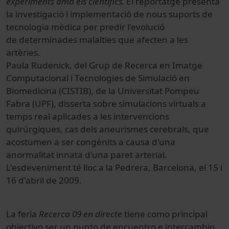
experiments amb els científics.
El reportatge presenta
la investigació i implementació de nous suports de
tecnologia mèdica per predir l'evolució
de determinades malalties que afecten a les
artèries.
Paula Rudenick, del Grup de Recerca en Imatge
Computacional i Tecnologies de Simulació en
Biomedicina (CISTIB), de la Universitat Pompeu
Fabra (UPF), disserta sobre simulacions virtuals a
temps real aplicades a les intervencions
quirúrgiques, cas dels aneurismes cerebrals, que
acostumen a ser congènits a causa d'una
anormalitat innata d'una paret arterial.
L'esdeveniment té lloc a la Pedrera, Barcelona, el 15 i
16 d'abril de 2009.
La feria
Recerca 09 en directe
tiene como principal
objectivo ser un punto de encuentro e intercambio