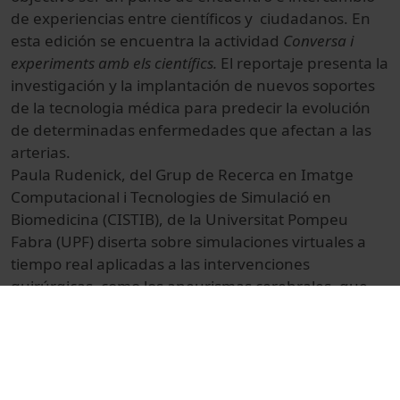
de experiencias entre científicos y ciudadanos. En
esta edición se encuentra la actividad
Conversa i
experiments amb els científics.
El reportaje presenta la
investigación y la implantación de nuevos soportes
de la tecnologia médica para predecir la evolución
de determinadas enfermedades que afectan a las
arterias.
Paula Rudenick, del Grup de Recerca en Imatge
Computacional i Tecnologies de Simulació en
Biomedicina (CISTIB), de la Universitat Pompeu
Fabra (UPF) diserta sobre simulaciones virtuales a
tiempo real aplicadas a las intervenciones
quirúrgicas, como los aneurismas cerebrales, que
suelen ser congénitos a causa de una anormalidad
innata de una pared arterial.
El evento tiene lugar en la Pedrera, Barcelona, el 15
y 16 de abril de 2009.