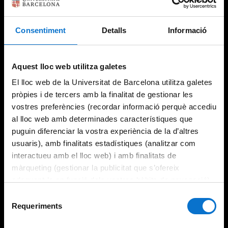
Consentiment
Detalls
Informació
Aquest lloc web utilitza galetes
El lloc web de la Universitat de Barcelona utilitza galetes
pròpies i de tercers amb la finalitat de gestionar les
vostres preferències (recordar informació perquè accediu
al lloc web amb determinades característiques que
puguin diferenciar la vostra experiència de la d’altres
usuaris), amb finalitats estadístiques (analitzar com
interactueu amb el lloc web) i amb finalitats de
màrqueting (gestionar la publicitat que s’ofereix
adequant-la en funció dels vostres hàbits de navegació).
Per obtenir més informació sobre les galetes podeu
Selecció
consultar la
Política de galetes del lloc web de la
Requeriments
de
Universitat de Barcelona
.
consentiment