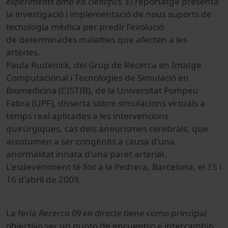
experiments amb els científics.
El reportatge presenta
la investigació i implementació de nous suports de
tecnologia mèdica per predir l'evolució
de determinades malalties que afecten a les
artèries.
Paula Rudenick, del Grup de Recerca en Imatge
Computacional i Tecnologies de Simulació en
Biomedicina (CISTIB), de la Universitat Pompeu
Fabra (UPF), disserta sobre simulacions virtuals a
temps real aplicades a les intervencions
quirúrgiques, cas dels aneurismes cerebrals, que
acostumen a ser congènits a causa d'una
anormalitat innata d'una paret arterial.
L'esdeveniment té lloc a la Pedrera, Barcelona, el 15 i
16 d'abril de 2009.
La feria
Recerca 09 en directe
tiene como principal
objectivo ser un punto de encuentro e intercambio