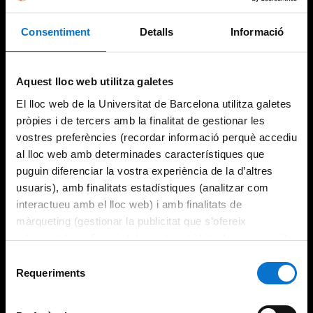
Consentiment
Detalls
Informació
Aquest lloc web utilitza galetes
El lloc web de la Universitat de Barcelona utilitza galetes
pròpies i de tercers amb la finalitat de gestionar les
vostres preferències (recordar informació perquè accediu
al lloc web amb determinades característiques que
puguin diferenciar la vostra experiència de la d’altres
usuaris), amb finalitats estadístiques (analitzar com
interactueu amb el lloc web) i amb finalitats de
màrqueting (gestionar la publicitat que s’ofereix
adequant-la en funció dels vostres hàbits de navegació).
Per obtenir més informació sobre les galetes podeu
Selecció
consultar la
Política de galetes del lloc web de la
Requeriments
de
Universitat de Barcelona
.
consentiment