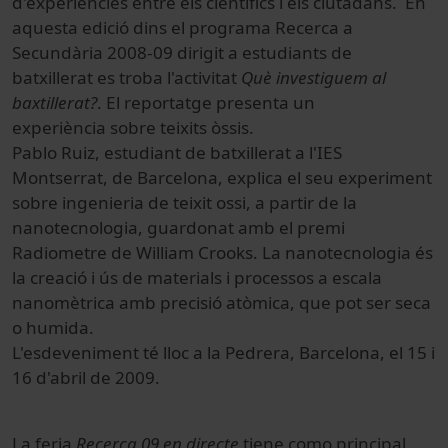
d'experiències entre els científics i els ciutadans. En
aquesta edició dins el programa Recerca a
Secundària 2008-09 dirigit a estudiants de
batxillerat es troba l'activitat
Què investiguem al
baxtillerat?
. El reportatge presenta un
experiència sobre teixits òssis.
Pablo Ruiz, estudiant de batxillerat a l'IES
Montserrat, de Barcelona, explica el seu experiment
sobre ingenieria de teixit ossi, a partir de la
nanotecnologia, guardonat amb el premi
Radiometre de William Crooks. La nanotecnologia és
la creació i ús de materials i processos a escala
nanomètrica amb precisió atòmica, que pot ser seca
o humida.
L'esdeveniment té lloc a la Pedrera, Barcelona, el 15 i
16 d'abril de 2009.
La feria
Recerca 09 en directe
tiene como principal