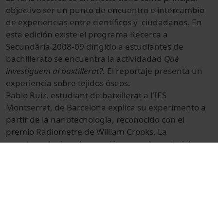
objectivo ser un punto de encuentro e intercambio
de experiencias entre científicos y ciudadanos. En
esta edición existe el programa Recerca a
Secundària 2008-09 dirigido a estudiantes de
bachillerato se encuentra la actividadad
Què
investiguem al baxtillerat?
. El reportaje presenta un
experiencia sobre tejidos óseos.
Pablo Ruiz, estudiant de batxillerat a l'IES
Montserrat, de Barcelona explica su experimento a
partir de la nanotecnología, reconocido con el
premio Radiometre de William Crooks. La
nanotecnologia es la creación y uso de materiales y
procesos a escala nanométrica con precisión
atómica, que puede ser seca o húmeda.
El evento tiene lugar en la Pedrera, Barcelona, el 15
y 16 de abril de 2009.