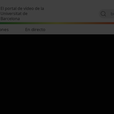
Pasar al contenido principal
El portal de vídeo de la
Universitat de
Barcelona
ones
En directo