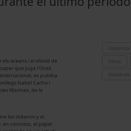
durante el último periodo
Docencia 
 els oceans i el diòxid de
Otros
l paper que juga l'Oceà
diòxid de
 internacional, es publica
 geòlegs Isabel Cacho i
ies Marines, de la
tre los océanos y el
; en concreto, el papel