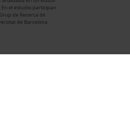
z analizada en un estudi
. En el estudio participan
 Grup de Recerca de
versitat de Barcelona