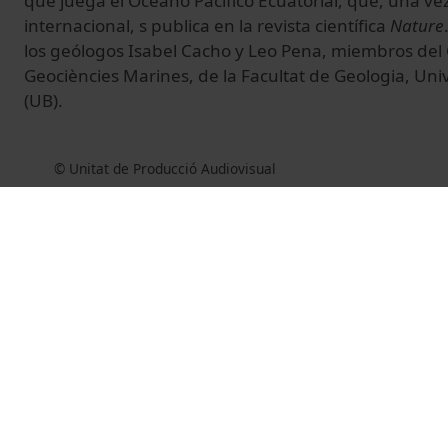
que juega el Océano Pacífico Ecuatorial, que, una ve
internacional, s publica en la revista científica
Nature
los geólogos Isabel Cacho y Leo Pena, miembros del
Geociències Marines, de la Facultat de Geologia, Uni
(UB).
© Unitat de Producció Audiovisual
Vídeos relacionados