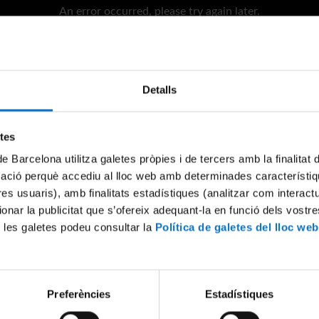
An error occurred, please try again later.
Try again
Detalls
etes
de Barcelona utilitza galetes pròpies i de tercers amb la finalitat
mació perquè accediu al lloc web amb determinades característiq
tres usuaris), amb finalitats estadístiques (analitzar com interac
ionar la publicitat que s’ofereix adequant-la en funció dels vostr
 les galetes podeu consultar la
Política de galetes del lloc web
Preferències
Estadístiques