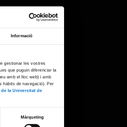
Informació
 de gestionar les vostres
ues que puguin diferenciar la
tueu amb el lloc web) i amb
es hàbits de navegació). Per
 de la Universitat de
Màrqueting