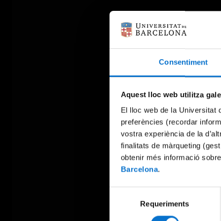
Consentiment
Aquest lloc web utilitza gal
El lloc web de la Universitat 
preferències (recordar infor
vostra experiència de la d’al
finalitats de màrqueting (gest
obtenir més informació sobre
Barcelona
.
Selecció
Requeriments
de
consentiment