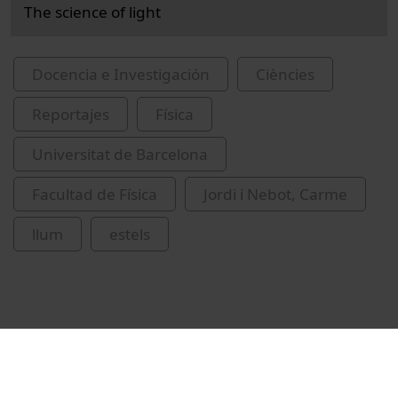
The science of light
Docencia e Investigación
Ciències
Reportajes
Física
Universitat de Barcelona
Facultad de Física
Jordi i Nebot, Carme
llum
estels