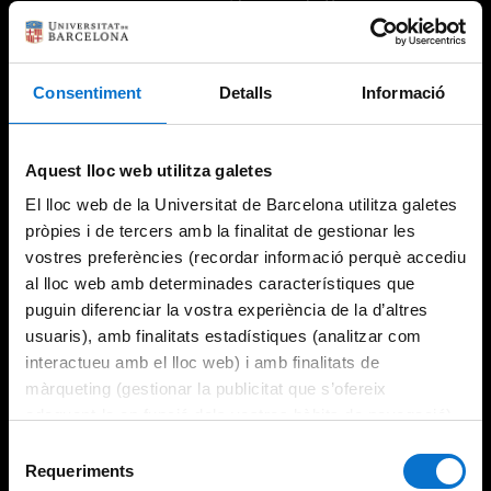
Consentiment
Detalls
Informació
Try again
Aquest lloc web utilitza galetes
El lloc web de la Universitat de Barcelona utilitza galetes
pròpies i de tercers amb la finalitat de gestionar les
vostres preferències (recordar informació perquè accediu
al lloc web amb determinades característiques que
puguin diferenciar la vostra experiència de la d’altres
usuaris), amb finalitats estadístiques (analitzar com
interactueu amb el lloc web) i amb finalitats de
màrqueting (gestionar la publicitat que s’ofereix
adequant-la en funció dels vostres hàbits de navegació).
Per obtenir més informació sobre les galetes podeu
Selecció
consultar la
Política de galetes del lloc web de la
Requeriments
de