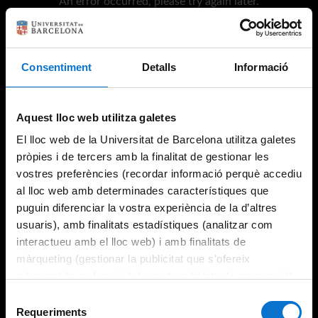
An error occurred, please try again later.
Try again
Consentiment
Detalls
Informació
Aquest lloc web utilitza galetes
El lloc web de la Universitat de Barcelona utilitza galetes
pròpies i de tercers amb la finalitat de gestionar les
vostres preferències (recordar informació perquè accediu
al lloc web amb determinades característiques que
puguin diferenciar la vostra experiència de la d’altres
usuaris), amb finalitats estadístiques (analitzar com
interactueu amb el lloc web) i amb finalitats de
màrqueting (gestionar la publicitat que s’ofereix
adequant-la en funció dels vostres hàbits de navegació).
Per obtenir més informació sobre les galetes podeu
Selecció
consultar la
Política de galetes del lloc web de la
Requeriments
de