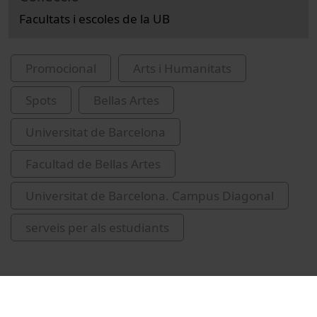
Facultats i escoles de la UB
Promocional
Arts i Humanitats
Spots
Bellas Artes
Universitat de Barcelona
Facultad de Bellas Artes
Universitat de Barcelona. Campus Diagonal
serveis per als estudiants