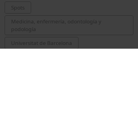
Spots
Medicina, enfermería, odontología y
podología
Universitat de Barcelona
Facultad de Odontología
serveis per als estudiants
Vídeos relacionados