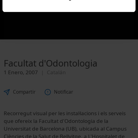
Facultat d'Odontologia
1 Enero, 2007
Catalán
Compartir
Notificar
Recorregut visual per les instal·lacions i els serveis
que ofereix la Facultat d'Odontologia de la
Universitat de Barcelona (UB), ubicada al Campus
Ciències de la Salut de Bellvitge, a
L'Hospitalet de