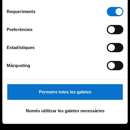
Per obtenir més informació sobre les galetes podeu
Selecció
consultar la
Política de galetes del lloc web de la
Requeriments
de
Universitat de Barcelona
.
consentiment
Preferències
Estadístiques
Màrqueting
Permetre totes les galetes
Només utilitzar les galetes necessàries