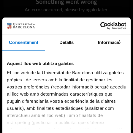
Something went wrong
An error occurred, please try again later.
Try again
Consentiment
Detalls
Informació
Aquest lloc web utilitza galetes
El lloc web de la Universitat de Barcelona utilitza galetes
pròpies i de tercers amb la finalitat de gestionar les
vostres preferències (recordar informació perquè accediu
al lloc web amb determinades característiques que
puguin diferenciar la vostra experiència de la d’altres
usuaris), amb finalitats estadístiques (analitzar com
interactueu amb el lloc web) i amb finalitats de
màrqueting (gestionar la publicitat que s’ofereix
adequant-la en funció dels vostres hàbits de navegació).