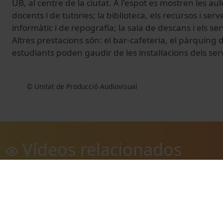
UB, al centre de la ciutat. A l'espot es mostren les au
docents i de tutories; la biblioteca, els recursos i serv
informàtic i de repografia; la sala de descans i els se
Altres prestacions són: el bar-cafeteria, el pàrquing d
estudiants poden gaudir de les instal·lacions dels ser
© Unitat de Producció Audiovisual
Vídeos relacionados