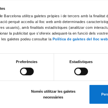
Try again
etes
de Barcelona utilitza galetes pròpies i de tercers amb la finalitat
mació perquè accediu al lloc web amb determinades característiq
tres usuaris), amb finalitats estadístiques (analitzar com interac
ionar la publicitat que s’ofereix adequant-la en funció dels vostr
 les galetes podeu consultar la
Política de galetes del lloc web
Preferències
Estadístiques
Només utilitzar les galetes
Perm
necessàries