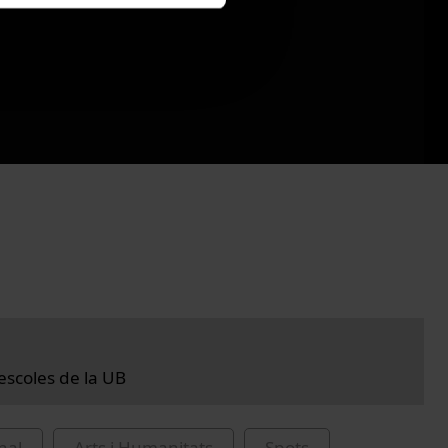
 escoles de la UB
nal
Arts i Humanitats
Spots