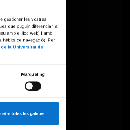
 de gestionar les vostres
ues que puguin diferenciar la
tueu amb el lloc web) i amb
es hàbits de navegació). Per
 de la Universitat de
Màrqueting
etre totes les galetes