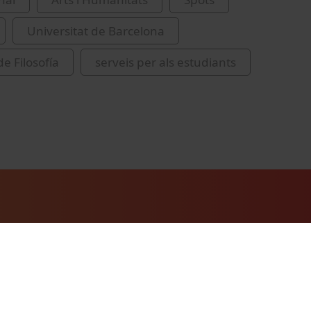
Universitat de Barcelona
e Filosofía
serveis per als estudiants