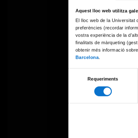
Aquest lloc web utilitza gal
El lloc web de la Universitat 
preferències (recordar infor
vostra experiència de la d’al
finalitats de màrqueting (gest
obtenir més informació sobre
Barcelona
.
Selecció
Requeriments
de
consentiment