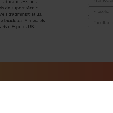
les durant sessions
eis de suport tècnic,
Filosofía
rveis d'administratius.
e bicicletes. A més, els
Facultad d
veis d'Esports UB.