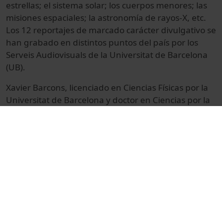
estrellas; el sistema solar; los cuerpos menores; las
misiones espaciales; la astronomía de rayos-X, etc.
Los 12 reportajes de marcado carácter divulgativo se
han grabado en distintos puntos del país por los
Serveis Audiovisuals de la Universitat de Barcelona
(UB).
Xavier Barcons, licenciado en Ciencias Físicas por la
Universitat de Barcelona y doctor en Ciencias por la
Universidad de Cantabria, e investigador del
Instituto de Física de Cantabria (CSIC-Universidad de
Cantabria), diserta sobre la astronomía de rayos-X,
disciplina de la astronomía, que estudia la emisión
de rayos-x de los objetos celestes. La filmación tiene
lugar en los estudios de los Serveis Audiovisuals de
la UB, 2008.
© Unitat de Producció Audiovisual