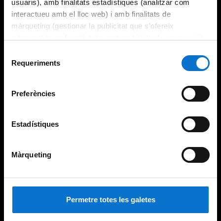
usuaris), amb finalitats estadístiques (analitzar com
interactueu amb el lloc web) i amb finalitats de
màrqueting (gestionar la publicitat que s’ofereix
adequant-la en funció dels vostres hàbits de navegació).
Per obtenir més informació sobre les galetes podeu
Selecció
consultar la
Política de galetes del lloc web de la
Requeriments
de
Universitat de Barcelona
.
consentiment
Preferències
Estadístiques
Màrqueting
Permetre totes les galetes