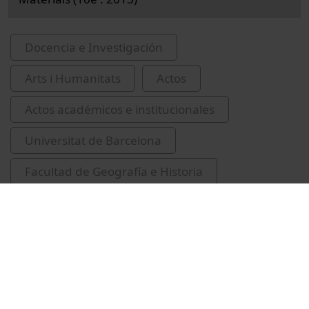
Docencia e Investigación
Arts i Humanitats
Actos
Actos académicos e institucionales
Universitat de Barcelona
Facultad de Geografía e Historia
congressos
Mangado Llach, Xavier
Fullola i Pericot, Josep M. (Josep Maria), 1953-
Roigé, Xavier