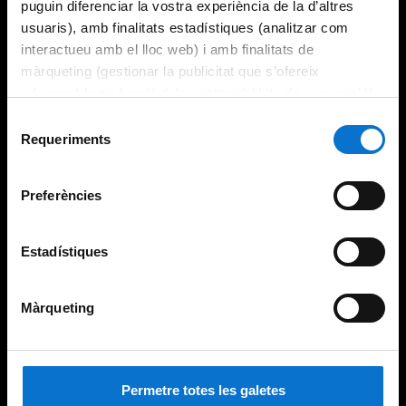
puguin diferenciar la vostra experiència de la d’altres
usuaris), amb finalitats estadístiques (analitzar com
interactueu amb el lloc web) i amb finalitats de
màrqueting (gestionar la publicitat que s’ofereix
adequant-la en funció dels vostres hàbits de navegació).
Per obtenir més informació sobre les galetes podeu
Selecció
consultar la
Política de galetes del lloc web de la
Requeriments
de
Universitat de Barcelona
.
consentiment
Preferències
Estadístiques
Màrqueting
Permetre totes les galetes