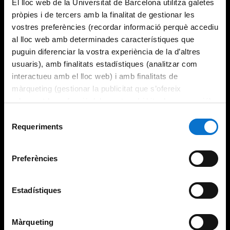
El lloc web de la Universitat de Barcelona utilitza galetes
pròpies i de tercers amb la finalitat de gestionar les
vostres preferències (recordar informació perquè accediu
al lloc web amb determinades característiques que
puguin diferenciar la vostra experiència de la d’altres
usuaris), amb finalitats estadístiques (analitzar com
interactueu amb el lloc web) i amb finalitats de
màrqueting (gestionar la publicitat que s’ofereix
adequant-la en funció dels vostres hàbits de navegació).
Per obtenir més informació sobre les galetes podeu
Selecció
consultar la
Política de galetes del lloc web de la
Requeriments
de
Universitat de Barcelona
.
consentiment
Preferències
Estadístiques
Màrqueting