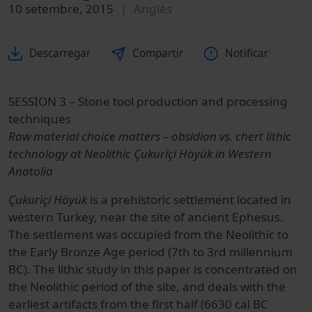
10 setembre, 2015
Anglès
Descarregar
Compartir
Notificar
SESSION 3 – Stone tool production and processing
techniques
Raw material choice matters – obsidian vs. chert lithic
technology at Neolithic Çukuriçi Höyük in Western
Anatolia
Çukuriçi Höyük
is a prehistoric settlement located in
western Turkey, near the site of ancient Ephesus.
The settlement was occupied from the Neolithic to
the Early Bronze Age period (7th to 3rd millennium
BC). The lithic study in this paper is concentrated on
the Neolithic period of the site, and deals with the
earliest artifacts from the first half (6630 cal BC