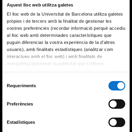
Aquest lloc web utilitza galetes
El lloc web de la Universitat de Barcelona utilitza galetes
pròpies i de tercers amb la finalitat de gestionar les
vostres preferències (recordar informació perquè accediu
al lloc web amb determinades característiques que
puguin diferenciar la vostra experiència de la d’altres
usuaris), amb finalitats estadístiques (analitzar com
interactueu amb el lloc web) i amb finalitats de
màrqueting (gestionar la publicitat que s’ofereix
adequant-la en funció dels vostres hàbits de navegació).
Per obtenir més informació sobre les galetes podeu
Selecció
consultar la
Política de galetes del lloc web de la
Requeriments
de
Universitat de Barcelona
.
consentiment
Preferències
Estadístiques