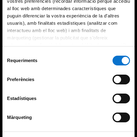
vostres preferències (recordar informació perquè accediu
al lloc web amb determinades característiques que
puguin diferenciar la vostra experiència de la d’altres
usuaris), amb finalitats estadístiques (analitzar com
interactueu amb el lloc web) i amb finalitats de
màrqueting (gestionar la publicitat que s’ofereix
adequant-la en funció dels vostres hàbits de navegació).
Per obtenir més informació sobre les galetes podeu
Selecció
consultar la
Política de galetes del lloc web de la
Requeriments
de
Universitat de Barcelona
.
consentiment
Preferències
Estadístiques
Màrqueting