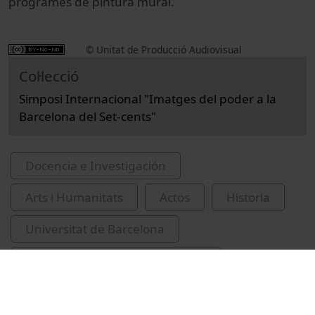
programes de pintura mural.
© Unitat de Producció Audiovisual
Col·lecció
Simposi Internacional "Imatges del poder a la
Barcelona del Set-cents"
Docencia e Investigación
Arts i Humanitats
Actos
Historia
Universitat de Barcelona
Facultad de Geografía e Historia
Triadó, Joan-Ramon, 1948-