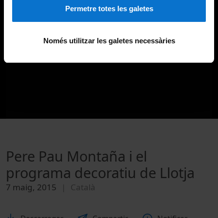
Permetre totes les galetes
Només utilitzar les galetes necessàries
Pere Pau Montaña i el
programa decoratiu de Llotja
7 maig, 2015
Català