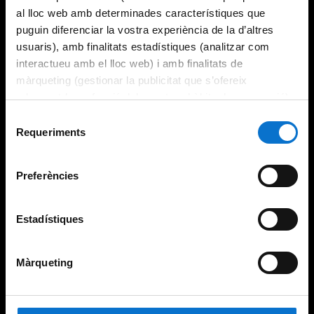
al lloc web amb determinades característiques que
puguin diferenciar la vostra experiència de la d’altres
usuaris), amb finalitats estadístiques (analitzar com
interactueu amb el lloc web) i amb finalitats de
màrqueting (gestionar la publicitat que s’ofereix
adequant-la en funció dels vostres hàbits de navegació).
Per obtenir més informació sobre les galetes podeu
Selecció
consultar la
Política de galetes del lloc web de la
Requeriments
de
Universitat de Barcelona
.
consentiment
Preferències
Estadístiques
Màrqueting