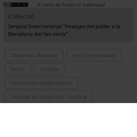
© Unitat de Producció Audiovisual
Col·lecció
Simposi Internacional "Imatges del poder a la
Barcelona del Set-cents"
Docència i Recerca
Arts i Humanitats
Actes
Història
Universitat de Barcelona
Facultat de Geografia i Història
Triadó, Joan-Ramon, 1948-
llotges de comerç