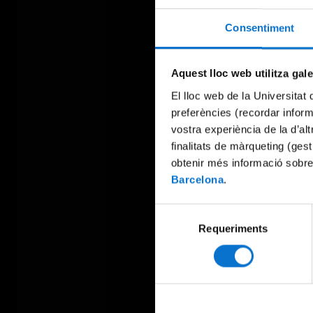
Consentiment
Aquest lloc web utilitza gal
El lloc web de la Universitat 
preferències (recordar infor
vostra experiència de la d’al
finalitats de màrqueting (gest
obtenir més informació sobre
Barcelona
.
Selecció
Requeriments
de
consentiment