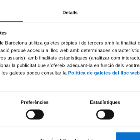
Detalls
Try again
etes
de Barcelona utilitza galetes pròpies i de tercers amb la finalitat
mació perquè accediu al lloc web amb determinades característiq
tres usuaris), amb finalitats estadístiques (analitzar com interac
ionar la publicitat que s’ofereix adequant-la en funció dels vostr
 les galetes podeu consultar la
Política de galetes del lloc web
Preferències
Estadístiques