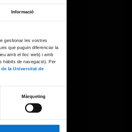
Informació
 de gestionar les vostres
ues que puguin diferenciar la
tueu amb el lloc web) i amb
es hàbits de navegació). Per
 de la Universitat de
Màrqueting