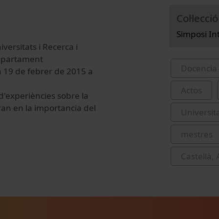
Col·lecció
Simposi In
versitats i Recerca i
Departament
Docencia 
a 19 de febrer de 2015 a
Actos
 d'experiències sobre la
aran en la importancia del
Universit
mestres
Castellà,