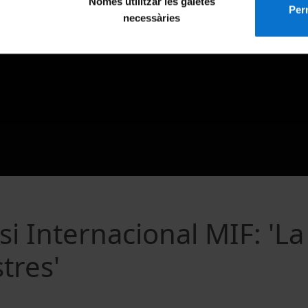
Només utilitzar les galetes
Perm
necessàries
i Internacional MIF: 'La
tres'