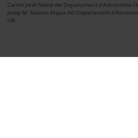
Carme Jordi Nebot del Departament d'Astronomia i M
Josep M. Solanes Majua del Departament d'Astronomi
UB.
© Unitat de Producció Audiovisual
Vídeos relacionados