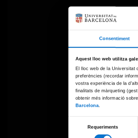
Consentiment
Aquest lloc web utilitza gal
El lloc web de la Universitat 
preferències (recordar infor
vostra experiència de la d’al
finalitats de màrqueting (gest
obtenir més informació sobre
Barcelona
.
Selecció
Requeriments
de
consentiment