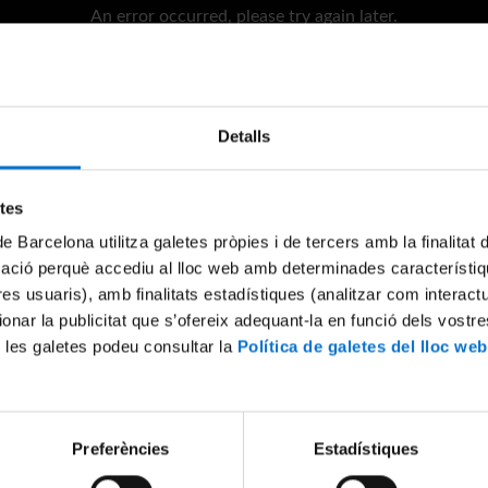
An error occurred, please try again later.
Try again
Detalls
etes
de Barcelona utilitza galetes pròpies i de tercers amb la finalitat
mació perquè accediu al lloc web amb determinades característiq
tres usuaris), amb finalitats estadístiques (analitzar com interac
ionar la publicitat que s’ofereix adequant-la en funció dels vostr
 les galetes podeu consultar la
Política de galetes del lloc web
Preferències
Estadístiques