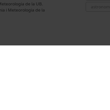
eteorologia de la UB.
astronom
a i Meteorologia de la