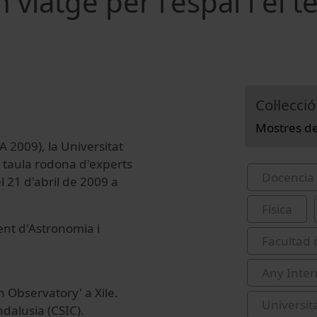
 viatge per l'espai i el 
Col·lecció
Mostres de 
 2009), la Universitat
a taula rodona d'experts
Docencia 
 21 d'abril de 2009 a
Física
ent d'Astronomia i
Facultad 
Any Inter
n Observatory' a Xile.
Universita
ndalusia (CSIC).