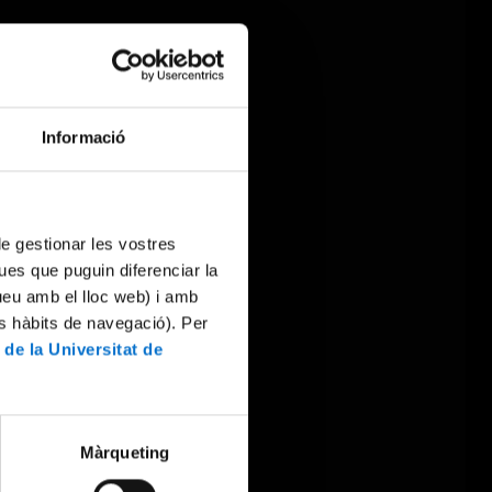
Informació
 de gestionar les vostres
ues que puguin diferenciar la
tueu amb el lloc web) i amb
es hàbits de navegació). Per
 de la Universitat de
Màrqueting