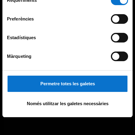
Requeriments
de
Universitat de Barcelona
.
consentiment
Preferències
Estadístiques
Màrqueting
Permetre totes les galetes
Només utilitzar les galetes necessàries