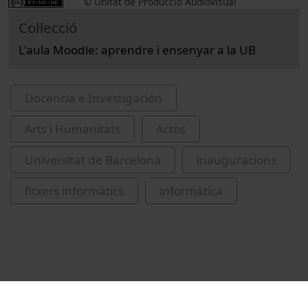
© Unitat de Producció Audiovisual
Col·lecció
L'aula Moodle: aprendre i ensenyar a la UB
Docencia e Investigación
Arts i Humanitats
Actos
Universitat de Barcelona
inauguracions
fitxers informàtics
informàtica