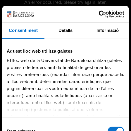
An error occurred, please try again later.
Try again
Consentiment
Detalls
Informació
Aquest lloc web utilitza galetes
El lloc web de la Universitat de Barcelona utilitza galetes
pròpies i de tercers amb la finalitat de gestionar les
vostres preferències (recordar informació perquè accediu
al lloc web amb determinades característiques que
puguin diferenciar la vostra experiència de la d’altres
usuaris), amb finalitats estadístiques (analitzar com
interactueu amb el lloc web) i amb finalitats de
màrqueting (gestionar la publicitat que s’ofereix
adequant-la en funció dels vostres hàbits de navegació).
Per obtenir més informació sobre les galetes podeu
Selecció
consultar la
Política de galetes del lloc web de la