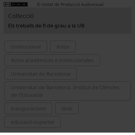
© Unitat de Producció Audiovisual
Col·lecció
Els treballs de fi de grau a la UB
Institucional
Actos
Actos académicos e institucionales
Universitat de Barcelona
Universitat de Barcelona. Institut de Ciències
de l'Educació
inauguracions
tesis
educació superior