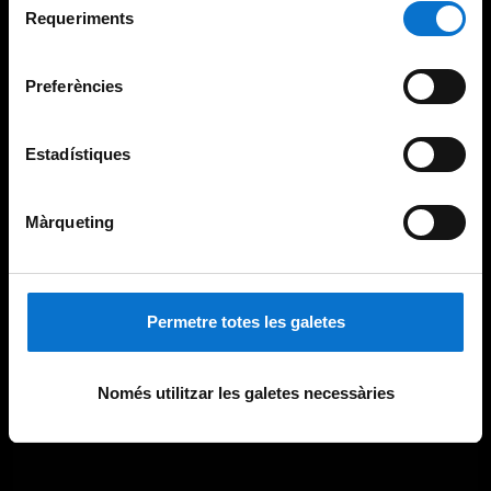
consultar la
Política de galetes del lloc web de la
Requeriments
de
Universitat de Barcelona
.
consentiment
Preferències
Estadístiques
Màrqueting
Permetre totes les galetes
Només utilitzar les galetes necessàries