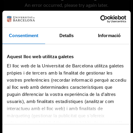
An error occurred, please try again later.
Try again
Consentiment
Detalls
Informació
Aquest lloc web utilitza galetes
El lloc web de la Universitat de Barcelona utilitza galetes
pròpies i de tercers amb la finalitat de gestionar les
vostres preferències (recordar informació perquè accediu
al lloc web amb determinades característiques que
puguin diferenciar la vostra experiència de la d’altres
usuaris), amb finalitats estadístiques (analitzar com
interactueu amb el lloc web) i amb finalitats de
màrqueting (gestionar la publicitat que s’ofereix
adequant-la en funció dels vostres hàbits de navegació).
Per obtenir més informació sobre les galetes podeu
Selecció